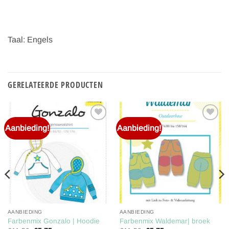
Taal: Engels
GERELATEERDE PRODUCTEN
Aanbieding!
Aanbieding!
Toevoegen
Toevoegen
aan
aan
verlanglijst
verlanglijst
AANBIEDING
AANBIEDING
Farbenmix Gonzalo | Hoodie
Farbenmix Waldemar| broek