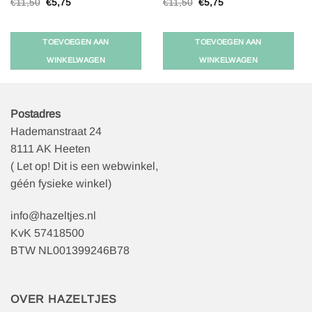
Oorspronkelijke
Huidige
Oorspronkelijke
Huidige
€
11,50
€
5,75
€
11,50
€
5,75
prijs
prijs
prijs
prijs
was:
is:
was:
is:
€11,50.
€5,75.
€11,50.
€5,75.
TOEVOEGEN AAN
TOEVOEGEN AAN
WINKELWAGEN
WINKELWAGEN
Postadres
Hademanstraat 24
8111 AK Heeten
( Let op! Dit is een webwinkel,
géén fysieke winkel)
info@hazeltjes.nl
KvK 57418500
BTW NL001399246B78
OVER HAZELTJES