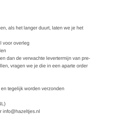
, als het langer duurt, laten we je het
l voor overleg
den
gen dan de verwachte levertermijn van pre-
ellen, vragen we je die in een aparte order
en tegelijk worden verzonden
NL)
r info@hazeltjes.nl
nts | 30-54, verwachte levering september 2026 aantal