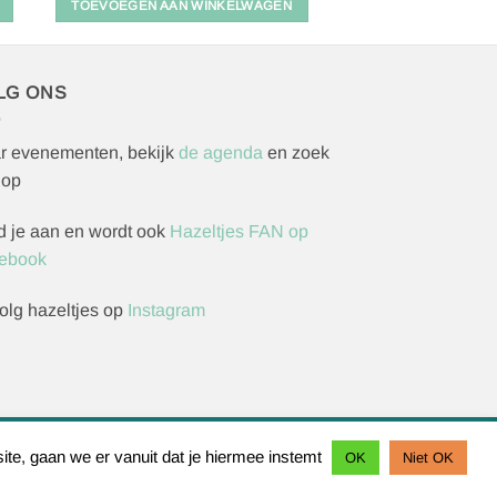
TOEVOEGEN AAN WINKELWAGEN
LG ONS
r evenementen, bekijk
de agenda
en zoek
 op
d je aan en wordt ook
Hazeltjes FAN op
ebook
olg hazeltjes op
Instagram
ite, gaan we er vanuit dat je hiermee instemt
rzoek indienen
OK
Niet OK
IDeal
Bancontact
Sofort