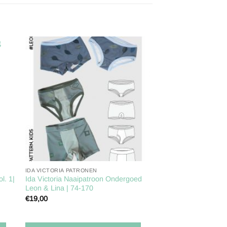
gen
Toevoegen
aan
ijst
verlanglijst
IDA VICTORIA PATRONEN
l. 1|
Ida Victoria Naaipatroon Ondergoed
Leon & Lina | 74-170
€
19,00