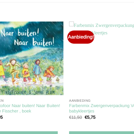
Aanbieding!
Toevoegen
Toevoe
aan
aan
verlanglijst
verlangl
EN
AANBIEDING
tofoor Naar buiten! Naar Buiten!
Farbenmix Zwergenverpackung Vo
y Fisscher , boek
babykleertjes
Oorspronkelijke
Huidige
95
€
11,50
€
5,75
prijs
prijs
was:
is:
€11,50.
€5,75.