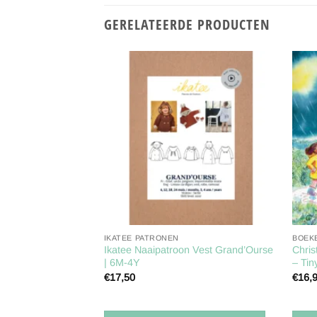
GERELATEERDE PRODUCTEN
Toevoegen
Toevoegen
aan
aan
verlanglijst
verlanglijst
IKATEE PATRONEN
BOEK
 – Sophie Pluim –
Ikatee Naaipatroon Vest Grand’Ourse
Chris
| 6M-4Y
– Tin
€
17,50
€
16,