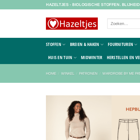
Ga
HAZELTJES - BIOLOGISCHE STOFFEN. BLIJHEI
naar
inhoud
Zoeken
naar:
STOFFEN
BREIEN & HAKEN
FOURNITUREN
HUIS EN TUIN
MIDWINTER
HERSTELLEN EN VE
HOME
/
WINKEL
/
PATRONEN
/
WARDROBE BY ME P