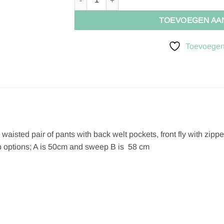
TOEVOEGEN AA
Toevoegen 
aisted pair of pants with back welt pockets, front fly with zippe
 options; A is 50cm and sweep B is 58 cm