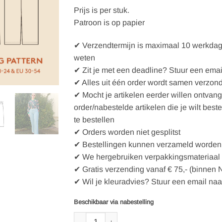
Prijs is per stuk.
Patroon is op papier
✔ Verzendtermijn is maximaal 10 werkdagen
weten
✔ Zit je met een deadline? Stuur een emai
✔ Alles uit één order wordt samen verzon
✔ Mocht je artikelen eerder willen ontvan
order/nabestelde artikelen die je wilt best
te bestellen
✔ Orders worden niet gesplitst
✔ Bestellingen kunnen verzameld worden 
✔ We hergebruiken verpakkingsmateriaal
✔ Gratis verzending vanaf € 75,- (binnen 
✔ Wil je kleuradvies? Stuur een email naa
Beschikbaar via nabestelling
Wardrobe By Me Naaipatroon Broek Hepburn Pa