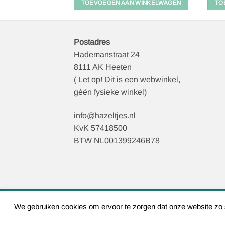
 WINKELWAGEN
TOEVOEGEN AAN WINKELWAGEN
TO
Postadres
Hademanstraat 24
8111 AK Heeten
( Let op! Dit is een webwinkel,
géén fysieke winkel)
info@hazeltjes.nl
KvK 57418500
BTW NL001399246B78
We gebruiken cookies om ervoor te zorgen dat onze website zo so