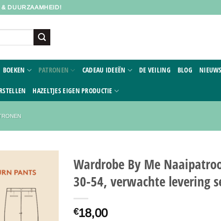
D & DUURZAAMHEID!
BOEKEN
PATRONEN
CADEAU IDEEËN
DE VEILING
BLOG
NIEUWS
RSTELLEN
HAZELTJES EIGEN PRODUCTIE
ATRONEN
Wardrobe By Me Naaipatroo
30-54, verwachte levering 
Toevoegen
aan
verlanglijst
18,00
€