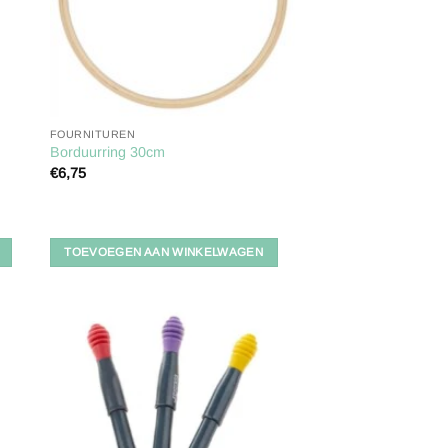
FOURNITUREN
Borduurring 30cm
€
6,75
TOEVOEGEN AAN WINKELWAGEN
gen
Toevoegen
aan
ijst
verlanglijst