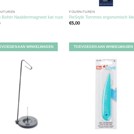
NITUREN
FOURNITUREN
n Bohin Naaldenmagneet kat roze
ReStyle Tornmes ergonomisch kle
5
€
5,00
EVOEGEN AAN WINKELWAGEN
TOEVOEGEN AAN WINKELWAGEN
Toevoegen
Toevoe
aan
aan
verlanglijst
verlangl