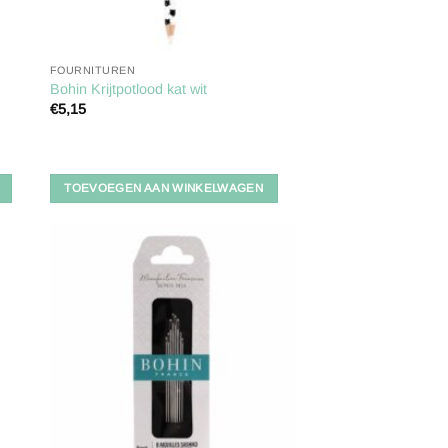
FOURNITUREN
Bohin Krijtpotlood kat wit
€
5,15
TOEVOEGEN AAN WINKELWAGEN
gen
Toevoegen
aan
ijst
verlanglijst