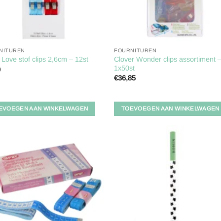
NITUREN
FOURNITUREN
Clover Wonder clips assortiment 
Love stof clips 2,6cm – 12st
1x50st
0
€
36,85
EVOEGEN AAN WINKELWAGEN
TOEVOEGEN AAN WINKELWAGEN
Toevoegen
Toevoe
aan
aan
verlanglijst
verlangl