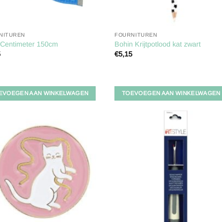
NITUREN
FOURNITUREN
 Centimeter 150cm
Bohin Krijtpotlood kat zwart
5
€
5,15
EVOEGEN AAN WINKELWAGEN
TOEVOEGEN AAN WINKELWAGEN
Toevoegen
Toevoe
aan
aan
verlanglijst
verlangl