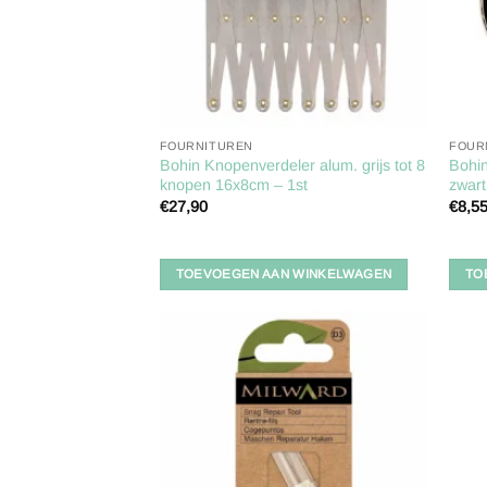
FOURNITUREN
FOUR
Bohin Knopenverdeler alum. grijs tot 8
Bohi
knopen 16x8cm – 1st
zwart
€
27,90
€
8,5
TOEVOEGEN AAN WINKELWAGEN
TO
Toevoegen
aan
verlanglijst