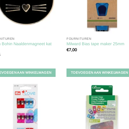
NITUREN
FOURNITUREN
n Bohin Naaldenmagneet kat
Milward Bias tape maker 25mm
€
7,00
5
EVOEGEN AAN WINKELWAGEN
TOEVOEGEN AAN WINKELWAGEN
Toevoegen
Toevoe
aan
aan
verlanglijst
verlangl