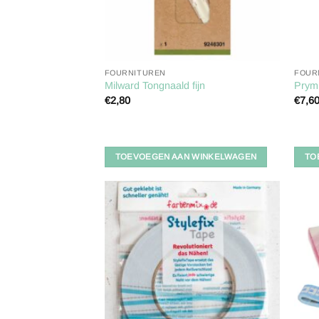
FOURNITUREN
FOUR
Milward Tongnaald fijn
Prym 
€
2,80
€
7,6
TOEVOEGEN AAN WINKELWAGEN
TO
Toevoegen
aan
verlanglijst