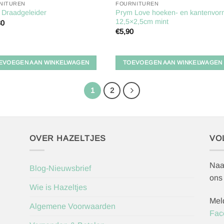
NITUREN
FOURNITUREN
Prym Love hoeken- en kantenvor
 Draadgeleider
12,5×2,5cm mint
30
€
5,90
EVOEGEN AAN WINKELWAGEN
TOEVOEGEN AAN WINKELWAGEN
1
2
OVER HAZELTJES
VO
Naa
Blog-Nieuwsbrief
ons
Wie is Hazeltjes
Mel
Algemene Voorwaarden
Fac