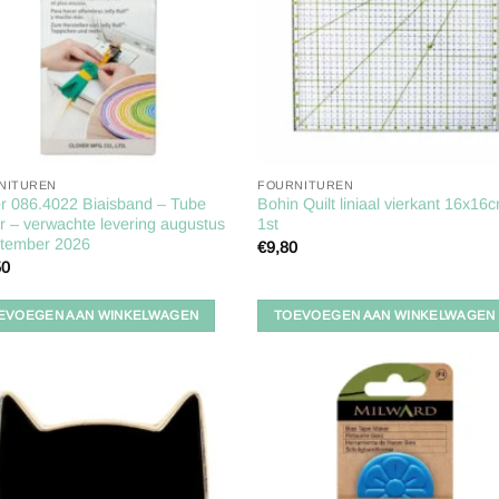
NITUREN
FOURNITUREN
r 086.4022 Biaisband – Tube
Bohin Quilt liniaal vierkant 16x16
 – verwachte levering augustus
1st
ptember 2026
€
9,80
50
EVOEGEN AAN WINKELWAGEN
TOEVOEGEN AAN WINKELWAGEN
Toevoegen
Toevoe
aan
aan
verlanglijst
verlangl