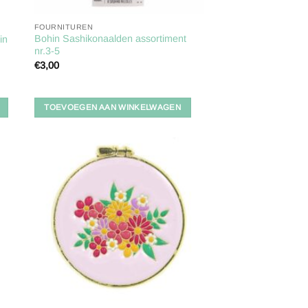
FOURNITUREN
Bohin Sashikonaalden assortiment
in
nr.3-5
€
3,00
TOEVOEGEN AAN WINKELWAGEN
gen
Toevoegen
aan
ijst
verlanglijst