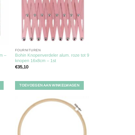
FOURNITUREN
cm –
Bohin Knopenverdeler alum. roze tot 9
knopen 16x8cm – 1st
€
35,10
TOEVOEGEN AAN WINKELWAGEN
gen
Toevoegen
aan
ijst
verlanglijst