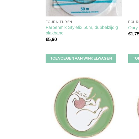
FOURNITUREN
FOUR
Farbenmix Stylefix 50m, dubbelzijdig
Opry
plakband
€
1,7
€
5,90
TOEVOEGEN AAN WINKELWAGEN
TO
Toevoegen
aan
verlanglijst