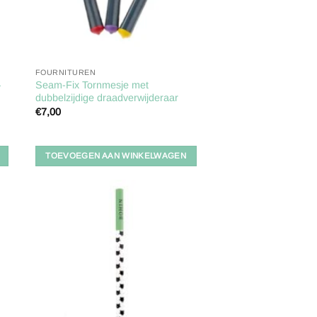
FOURNITUREN
–
Seam-Fix Tornmesje met
dubbelzijdige draadverwijderaar
€
7,00
TOEVOEGEN AAN WINKELWAGEN
gen
Toevoegen
aan
ijst
verlanglijst