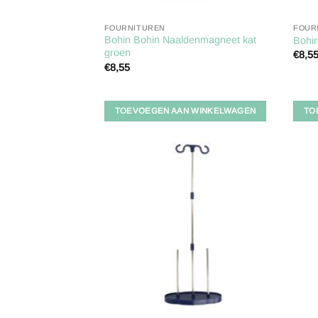
FOURNITUREN
FOUR
Bohin Bohin Naaldenmagneet kat
Bohi
groen
€
8,5
€
8,55
TOEVOEGEN AAN WINKELWAGEN
TO
Toevoegen
aan
verlanglijst