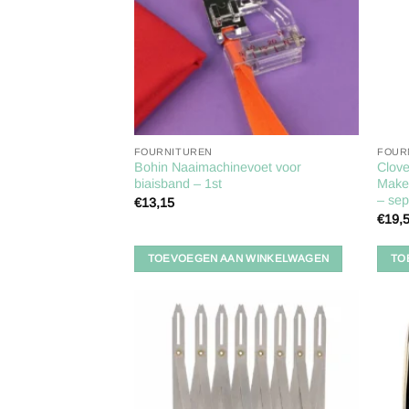
FOURNITUREN
FOUR
Bohin Naaimachinevoet voor
Clove
biaisband – 1st
Maker
– se
€
13,15
€
19,
TOEVOEGEN AAN WINKELWAGEN
TO
Toevoegen
aan
verlanglijst