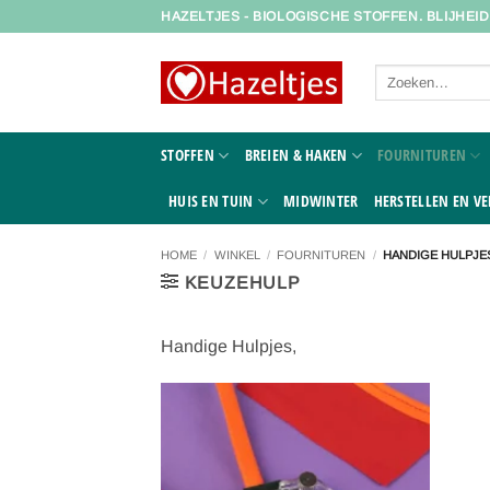
Ga
HAZELTJES - BIOLOGISCHE STOFFEN. BLIJHEI
naar
inhoud
Zoeken
naar:
STOFFEN
BREIEN & HAKEN
FOURNITUREN
HUIS EN TUIN
MIDWINTER
HERSTELLEN EN VE
HOME
/
WINKEL
/
FOURNITUREN
/
HANDIGE HULPJE
KEUZEHULP
Handige Hulpjes,
Toevoegen
aan
verlanglijst