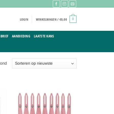
LOGIN
WINKELWAGEN /
€
0,00
0
BRIEF
AANBIEDING
LAATSTE KANS
Gesorteerd
oond
op
nieuwste
gen
Toevoegen
aan
ijst
verlanglijst