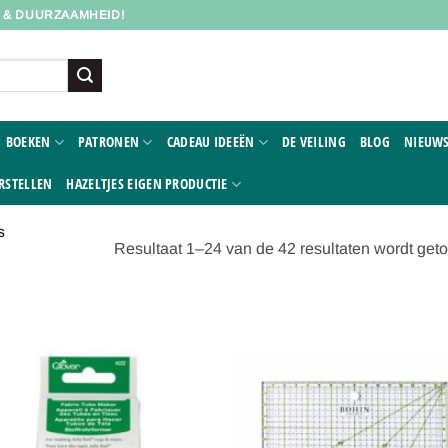
D & DUURZAAMHEID!
BOEKEN
PATRONEN
CADEAU IDEEËN
DE VEILING
BLOG
NIEUWS
RSTELLEN
HAZELTJES EIGEN PRODUCTIE
S
Resultaat 1–24 van de 42 resultaten wordt get
Toevoegen
Toevoe
aan
aan
verlanglijst
verlangl