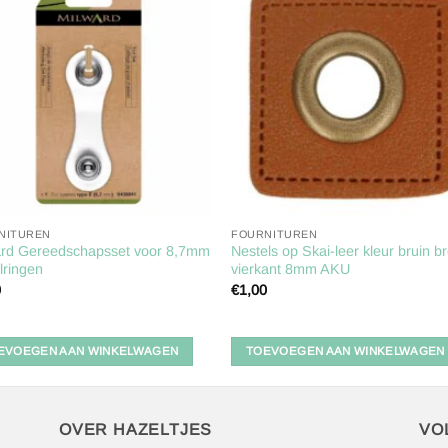
Toevoegen
Toevoe
aan
aan
verlanglijst
verlangl
NITUREN
FOURNITUREN
ard Gereedschapsset voor 8,7mm
Nestels op Skai-leer kleur bruin b
lringen
vierkant 8mm AKU
0
€
1,00
EVOEGEN AAN WINKELWAGEN
TOEVOEGEN AAN WINKELWAGEN
OVER HAZELTJES
VO