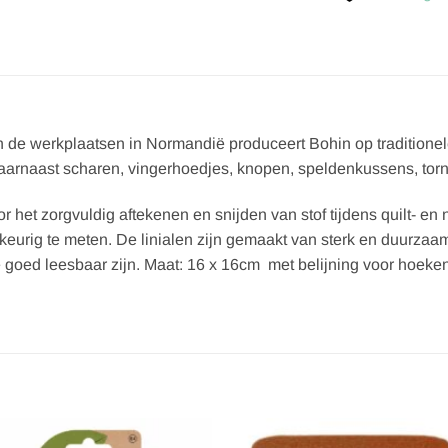
 In de werkplaatsen in Normandië produceert Bohin op tradition
e daarnaast scharen, vingerhoedjes, knopen, speldenkussens, to
or het zorgvuldig aftekenen en snijden van stof tijdens quilt- e
wkeurig te meten. De linialen zijn gemaakt van sterk en duurzaam
 goed leesbaar zijn. Maat: 16 x 16cm met belijning voor hoeke