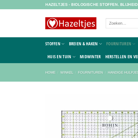
Ga
HAZELTJES - BIOLOGISCHE STOFFEN. BLIJHEI
naar
inhoud
Zoeken
naar:
STOFFEN
BREIEN & HAKEN
FOURNITUREN
HUIS EN TUIN
MIDWINTER
HERSTELLEN EN VE
HOME
/
WINKEL
/
FOURNITUREN
/
HANDIGE HULPJE