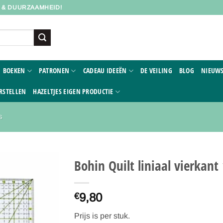
D & DUURZAAMHEID!
BOEKEN
PATRONEN
CADEAU IDEEËN
DE VEILING
BLOG
NIEUWS
RSTELLEN
HAZELTJES EIGEN PRODUCTIE
S
Bohin Quilt liniaal vierkan
Toevoegen
9,80
aan
€
verlanglijst
Prijs is per stuk.