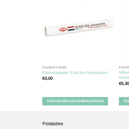
Toevoegen
Toevoegen
aan
aan
verlanglijst
verlanglijst
FOURNITUREN
FOUR
: 6 stuks, 20 en 15
Milw
Patroonpapier 0,6x15m transparant
neste
€
3,00
lijke
ige
€
5,3
5.
 WINKELWAGEN
TOEVOEGEN AAN WINKELWAGEN
TO
Postadres