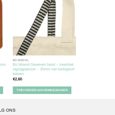
gen
Toevoegen
aan
ijst
verlanglijst
BO WEEVIL
rons
Bo Weevil Geweven band – zwart/wit
zigzagpatroon – 25mm van biologisch
katoen
€
2,60
TOEVOEGEN AAN WINKELWAGEN
LG ONS