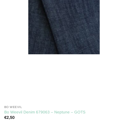
aan
verlanglijst
BO WEEVIL
Bo Weevil Denim 679063 – Neptune – GOTS
€
2,50