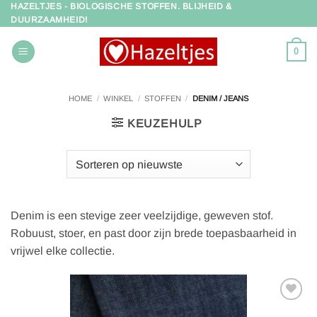
HAZELTJES - BIOLOGISCHE STOFFEN. BLIJHEID &
Ga
DUURZAAMHEID!
naar
inhoud
0
HOME
/
WINKEL
/
STOFFEN
/
DENIM / JEANS
KEUZEHULP
Denim is een stevige zeer veelzijdige, geweven stof.
Robuust, stoer, en past door zijn brede toepasbaarheid in
vrijwel elke collectie.
Toevoegen