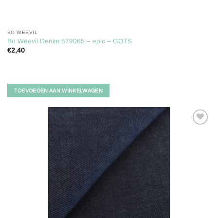
BO WEEVIL
Bo Weevil Denim 679065 – epic – GOTS
€
2,40
TOEVOEGEN AAN WINKELWAGEN
Toevoegen
aan
verlanglijst