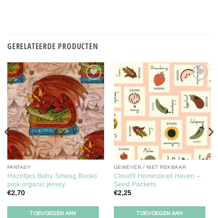
GERELATEERDE PRODUCTEN
Toevoegen
Toevoegen
aan
aan
verlanglijst
verlanglijst
FANTASY
GEWEVEN / NIET REKBAAR
Hazeltjes Baby Smaug Books
Cloud9 Homestead Haven –
pink organic jersey
Seed Packets
€
2,70
€
2,25
TOEVOEGEN AAN
TOEVOEGEN AAN