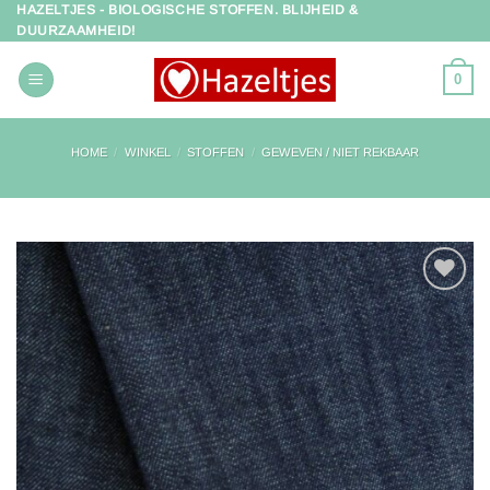
HAZELTJES - BIOLOGISCHE STOFFEN. BLIJHEID &
Ga
DUURZAAMHEID!
naar
inhoud
0
HOME
/
WINKEL
/
STOFFEN
/
GEWEVEN / NIET REKBAAR
Toevoegen
aan
verlanglijst