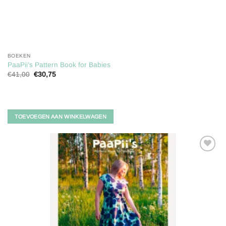
BOEKEN
PaaPii’s Pattern Book for Babies
Oorspronkelijke
Huidige
€
41,00
€
30,75
prijs
prijs
was:
is:
€41,00.
€30,75.
TOEVOEGEN AAN WINKELWAGEN
Toevoegen
aan
verlanglijst