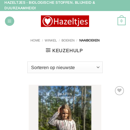
HAZELTJES - BIOLOGISCHE STOFFEN. BLIJHEID &
Ga
DUURZAAMHEID!
naar
inhoud
0
HOME
/
WINKEL
/
BOEKEN
/
NAAIBOEKEN
KEUZEHULP
Toevoegen
aan
verlanglijst