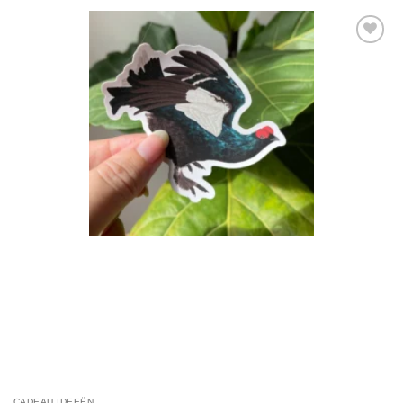
Toevoegen
aan
verlanglijst
CADEAU IDEEËN