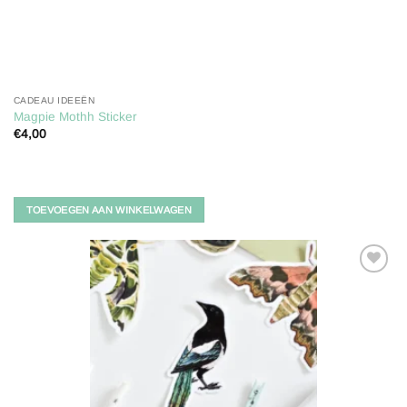
CADEAU IDEEËN
Magpie Mothh Sticker
€
4,00
TOEVOEGEN AAN WINKELWAGEN
Toevoegen
aan
verlanglijst