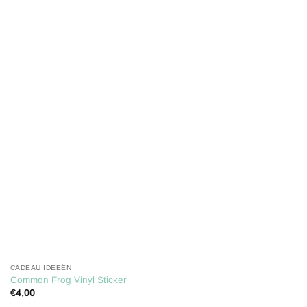
Toevoegen
aan
verlanglijst
CADEAU IDEEËN
Common Frog Vinyl Sticker
€
4,00