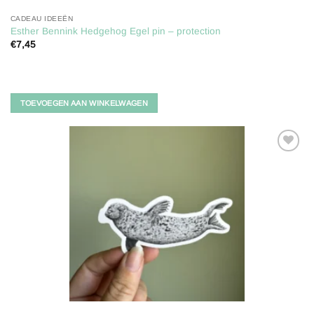
CADEAU IDEEËN
Esther Bennink Hedgehog Egel pin – protection
€
7,45
TOEVOEGEN AAN WINKELWAGEN
Toevoegen
aan
verlanglijst