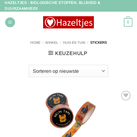
HAZELTJES - BIOLOGISCHE STOFFEN. BLIJHEID &
Ga
DUURZAAMHEID!
naar
inhoud
0
HOME
/
WINKEL
/
HUIS EN TUIN
/
STICKERS
KEUZEHULP
Toevoegen
aan
verlanglijst