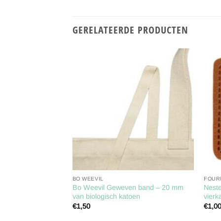
GERELATEERDE PRODUCTEN
Toevoegen
Toevoegen
aan
aan
verlanglijst
verlanglijst
BO WEEVIL
FOUR
ler alum. roze tot 9
Bo Weevil Geweven band – 20 mm
Neste
1st
van biologisch katoen
vier
€
1,50
€
1,0