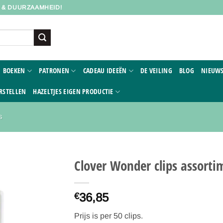
D & DUURZAAMHEID!
BOEKEN
PATRONEN
CADEAU IDEEËN
DE VEILING
BLOG
NIEUWS
RSTELLEN
HAZELTJES EIGEN PRODUCTIE
S
Clover Wonder clips assorti
Toevoegen
36,85
aan
€
verlanglijst
Prijs is per 50 clips.