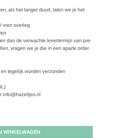
, als het langer duurt, laten we je het
l voor overleg
den
gen dan de verwachte levertermijn van pre-
ellen, vragen we je die in een aparte order
en tegelijk worden verzonden
NL)
r info@hazeltjes.nl
l
N WINKELWAGEN