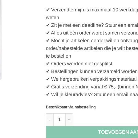
✔ Verzendtermijn is maximaal 10 werkdagen
weten
✔ Zit je met een deadline? Stuur een emai
✔ Alles uit één order wordt samen verzon
✔ Mocht je artikelen eerder willen ontvan
order/nabestelde artikelen die je wilt best
te bestellen
✔ Orders worden niet gesplitst
✔ Bestellingen kunnen verzameld worden 
✔ We hergebruiken verpakkingsmateriaal
✔ Gratis verzending vanaf € 75,- (binnen 
✔ Wil je kleuradvies? Stuur een email naa
Beschikbaar via nabestelling
Clover Wonder clips assortiment - 1x50st aanta
TOEVOEGEN AA