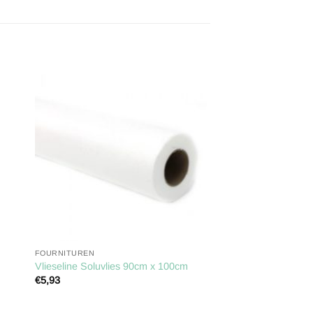
gen
Toevoegen
aan
ijst
verlanglijst
FOURNITUREN
Vlieseline Soluvlies 90cm x 100cm
€
5,93