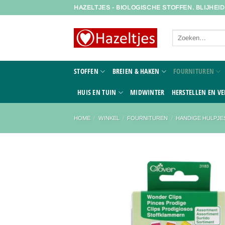
Ga
HAZELTJES - BIOLOGISCHE STOFFEN. BLIJHEI
naar
inhoud
Zoeken
naar:
STOFFEN
BREIEN & HAKEN
FOURNITUREN
HUIS EN TUIN
MIDWINTER
HERSTELLEN EN VE
HOME
/
WINKEL
/
FOURNITUREN
/
HANDIGE HULPJE