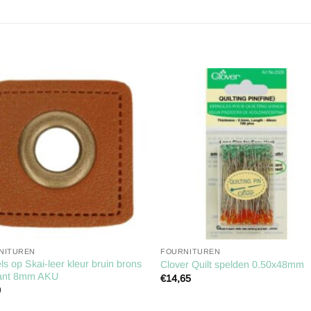
Toevoegen
Toevoe
aan
aan
verlanglijst
verlangl
NITUREN
FOURNITUREN
ls op Skai-leer kleur bruin brons
Clover Quilt spelden 0.50x48mm
kant 8mm AKU
€
14,65
0