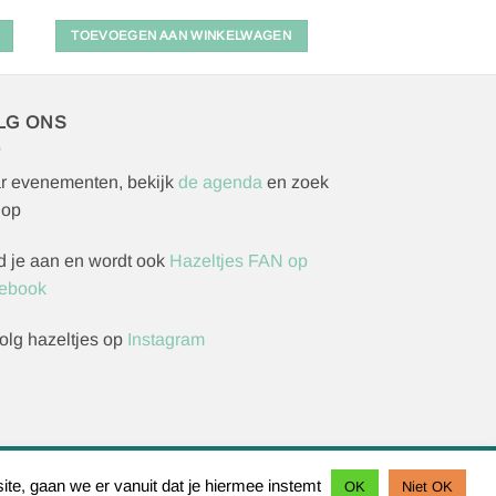
TOEVOEGEN AAN WINKELWAGEN
LG ONS
r evenementen, bekijk
de agenda
en zoek
 op
d je aan en wordt ook
Hazeltjes FAN op
ebook
olg hazeltjes op
Instagram
rzoek indienen
ite, gaan we er vanuit dat je hiermee instemt
OK
Niet OK
IDeal
Bancontact
Sofort