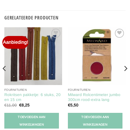
GERELATEERDE PRODUCTEN
Aanbieding!
Toevoegen
Toevoegen
aan
aan
verlanglijst
verlanglijst
FOURNITUREN
FOURNITUREN
Rokritsen pakketje: 6 stuks, 20
Milward Rolcentimeter jumbo
en 15 cm
300cm rood-extra lang
Oorspronkelijke
Huidige
€
11,00
€
8,25
€
5,50
prijs
prijs
was:
is:
€11,00.
€8,25.
TOEVOEGEN AAN
TOEVOEGEN AAN
WINKELWAGEN
WINKELWAGEN