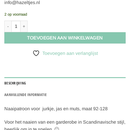
info@hazeltjes.nl
2 op voorraad
Onion 20020, kidswear set jurk, jas en muts aantal
TOEVOEGEN AAN WINKELWAGEN
Toevoegen aan verlanglijst
BESCHRIJVING
AANVULLENDE INFORMATIE
Naaipatroon voor jurkje, jas en muts, maat 92-128
Voor het naaien van een garderobe in Scandinavische stijl,
heerlijk om in te spelen. 🙂