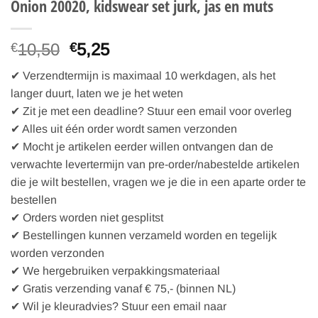
Onion 20020, kidswear set jurk, jas en muts
Oorspronkelijke
Huidige
10,50
5,25
€
€
prijs
prijs
✔ Verzendtermijn is maximaal 10 werkdagen, als het
was:
is:
langer duurt, laten we je het weten
€10,50.
€5,25.
✔ Zit je met een deadline? Stuur een email voor overleg
✔ Alles uit één order wordt samen verzonden
✔ Mocht je artikelen eerder willen ontvangen dan de
verwachte levertermijn van pre-order/nabestelde artikelen
die je wilt bestellen, vragen we je die in een aparte order te
bestellen
✔ Orders worden niet gesplitst
✔ Bestellingen kunnen verzameld worden en tegelijk
worden verzonden
✔ We hergebruiken verpakkingsmateriaal
✔ Gratis verzending vanaf € 75,- (binnen NL)
✔ Wil je kleuradvies? Stuur een email naar