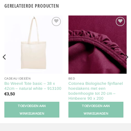
GERELATEERDE PRODUCTEN
Toevoegen
Toevoegen
aan
aan
verlanglijst
verlanglijst
CADEAU IDEEËN
BED
Bo Weevil Tote basic – 38 x
Cotonea Biologische fijnflanel
42cm – natural white – 913100
hoeslakens met een
bodemhoogte tot 20 cm –
€
3,50
Himbeere 90 x 200
€
69,95
TOEVOEGEN AAN
TOEVOEGEN AAN
WINKELWAGEN
WINKELWAGEN