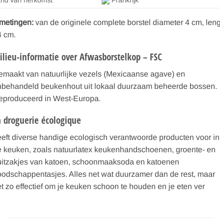
nd van herkomst
Frankrijk
fmetingen:
van de originele complete borstel diameter 4 cm, len
4 cm.
ilieu-informatie over Afwasborstelkop – FSC
emaakt van natuurlijke vezels (Mexicaanse agave) en
nbehandeld beukenhout uit lokaal duurzaam beheerde bossen.
eproduceerd in West-Europa.
a droguerie écologique
eft diverse handige ecologisch verantwoorde producten voor in
e keuken, zoals natuurlatex keukenhandschoenen, groente- en
ruitzakjes van katoen, schoonmaaksoda en katoenen
odschappentasjes. Alles net wat duurzamer dan de rest, maar
t zo effectief om je keuken schoon te houden en je eten ver