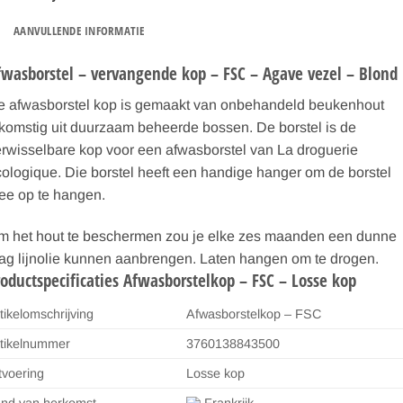
AANVULLENDE INFORMATIE
fwasborstel – vervangende kop – FSC – Agave vezel – Blond
e afwasborstel kop is gemaakt van onbehandeld beukenhout
komstig uit duurzaam beheerde bossen. De borstel is de
rwisselbare kop voor een afwasborstel van La droguerie
ologique. Die borstel heeft een handige hanger om de borstel
ee op te hangen.
m het hout te beschermen zou je elke zes maanden een dunne
ag lijnolie kunnen aanbrengen. Laten hangen om te drogen.
roductspecificaties Afwasborstelkop – FSC – Losse kop
tikelomschrijving
Afwasborstelkop – FSC
tikelnummer
3760138843500
tvoering
Losse kop