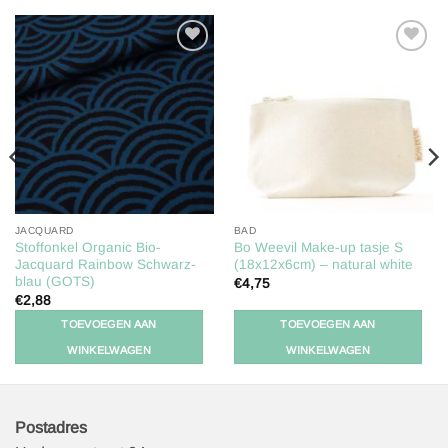
Toevoegen
Toevoegen
aan
aan
verlanglijst
verlanglijst
JACQUARD
BAD
Stoffonkel Organic Bio-
Bo Weevil Make-up tasje S
Jacquard Rainbow Schwarz-
(18x12x6cm) – natural white
blau (GOTS)
€
4,75
€
2,88
TOEVOEGEN AAN
TOEVOEGEN AAN
WINKELWAGEN
WINKELWAGEN
Postadres