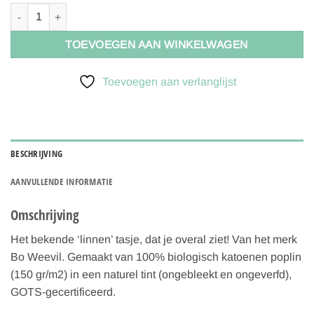
Bo Weevil Tote basic - 38 x 42cm - natural white - 913100 aantal
TOEVOEGEN AAN WINKELWAGEN
Toevoegen aan verlanglijst
BESCHRIJVING
AANVULLENDE INFORMATIE
Omschrijving
Het bekende ‘linnen’ tasje, dat je overal ziet! Van het merk
Bo Weevil. Gemaakt van 100% biologisch katoenen poplin
(150 gr/m2) in een naturel tint (ongebleekt en ongeverfd),
GOTS-gecertificeerd.