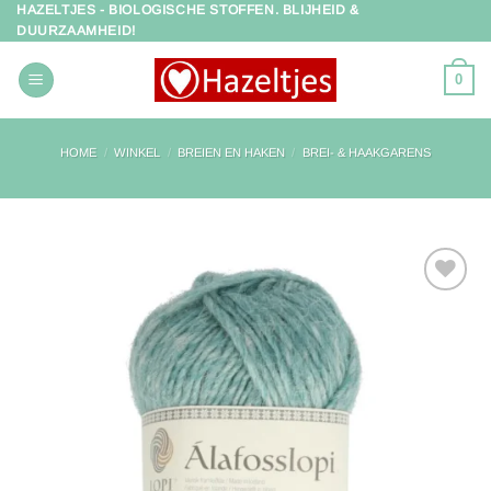
HAZELTJES - BIOLOGISCHE STOFFEN. BLIJHEID &
Ga
DUURZAAMHEID!
naar
inhoud
0
HOME
/
WINKEL
/
BREIEN EN HAKEN
/
BREI- & HAAKGARENS
Toevoegen
aan
verlanglijst