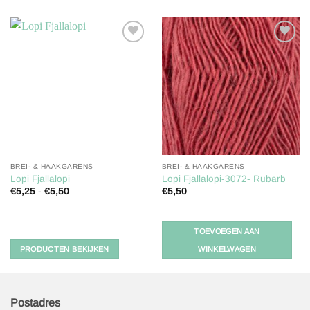
Toevoegen
Toevoegen
aan
aan
verlanglijst
verlanglijst
BREI- & HAAKGARENS
BREI- & HAAKGARENS
Lopi Fjallalopi
Lopi Fjallalopi-3072- Rubarb
Prijsklasse:
€
5,25
-
€
5,50
€
5,50
€5,25
tot
€5,50
TOEVOEGEN AAN
PRODUCTEN BEKIJKEN
WINKELWAGEN
Postadres