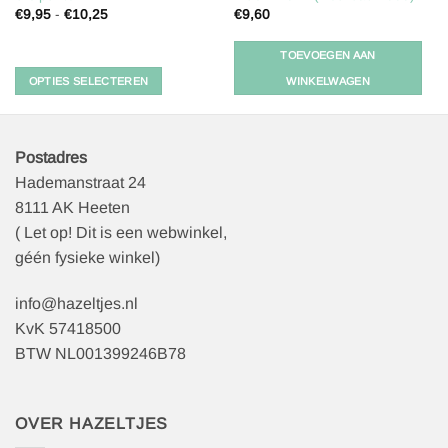
€
9,95
-
€
10,25
€
9,60
Dit
product
TOEVOEGEN AAN
heeft
OPTIES SELECTEREN
WINKELWAGEN
meerdere
variaties.
Deze
optie
Postadres
kan
Hademanstraat 24
gekozen
8111 AK Heeten
worden
( Let op! Dit is een webwinkel,
op
géén fysieke winkel)
de
productpagina
info@hazeltjes.nl
KvK 57418500
BTW NL001399246B78
OVER HAZELTJES