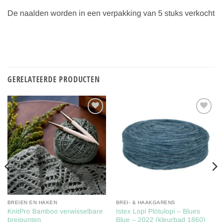
De naalden worden in een verpakking van 5 stuks verkocht
GERELATEERDE PRODUCTEN
Toevoegen
Toevoegen
aan
aan
verlanglijst
verlanglijst
BREIEN EN HAKEN
BREI- & HAAKGARENS
KnitPro Bamboo verwisselbare
Istex Lopi Plötulopi – Blues
breipunten
Blue – 2022 (kleurbad 1860)