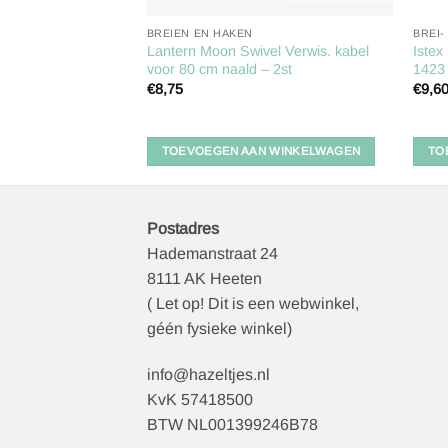
S
BREIEN EN HAKEN
BREI-
Lantern Moon Swivel Verwis. kabel
Istex
kaart
voor 80 cm naald – 2st
1423 
€
8,75
€
9,6
 WINKELWAGEN
TOEVOEGEN AAN WINKELWAGEN
TO
Postadres
Hademanstraat 24
8111 AK Heeten
( Let op! Dit is een webwinkel,
géén fysieke winkel)
info@hazeltjes.nl
KvK 57418500
BTW NL001399246B78