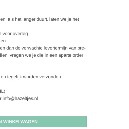
, als het langer duurt, laten we je het
l voor overleg
den
gen dan de verwachte levertermijn van pre-
ellen, vragen we je die in een aparte order
en tegelijk worden verzonden
NL)
r info@hazeltjes.nl
N WINKELWAGEN