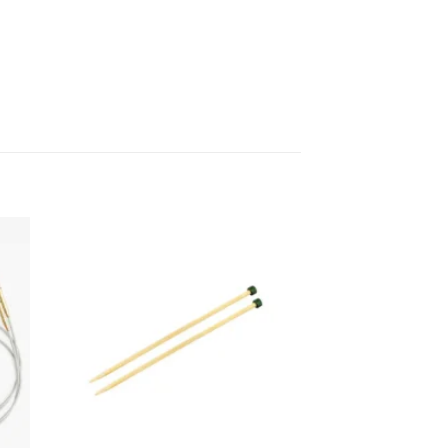
gen
Toevoegen
aan
ijst
verlanglijst