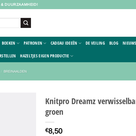
D & DUURZAAMHEID!
BOEKEN
PATRONEN
CADEAU IDEEËN
DE VEILING
BLOG
NIEUWS
RSTELLEN
HAZELTJES EIGEN PRODUCTIE
/
BREINAALDEN
Knitpro Dreamz verwisselba
groen
Toevoegen
aan
verlanglijst
8,50
€