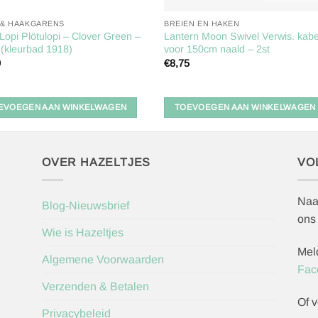
 & HAAKGARENS
BREIEN EN HAKEN
 Lopi Plötulopi – Clover Green –
Lantern Moon Swivel Verwis. kabe
(kleurbad 1918)
voor 150cm naald – 2st
0
€
8,75
EVOEGEN AAN WINKELWAGEN
TOEVOEGEN AAN WINKELWAGEN
OVER HAZELTJES
VO
Naa
Blog-Nieuwsbrief
ons
Wie is Hazeltjes
Mel
Algemene Voorwaarden
Fac
Verzenden & Betalen
Of v
Privacybeleid