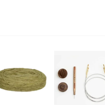
Toevoegen
Toevoe
aan
aan
verlanglijst
verlangl