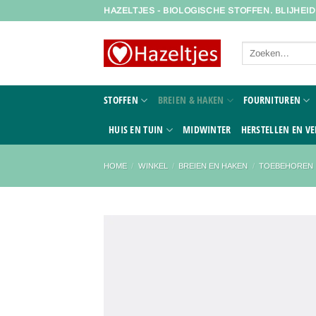
Ga
HAZELTJES - BIOLOGISCHE STOFFEN. BLIJHEI
naar
inhoud
Zoeken
naar:
STOFFEN
BREIEN & HAKEN
FOURNITUREN
HUIS EN TUIN
MIDWINTER
HERSTELLEN EN VE
HOME
/
WINKEL
/
BREIEN EN HAKEN
/
TOEBEHOREN