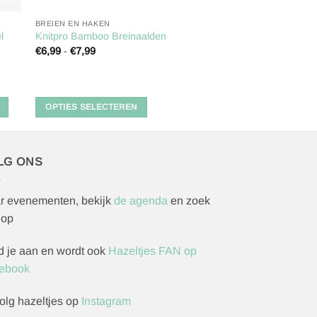
BREIEN EN HAKEN
l
Knitpro Bamboo Breinaalden
€
6,99
-
€
7,99
Dit
product
heeft
OPTIES SELECTEREN
meerdere
variaties.
Deze
optie
LG ONS
kan
gekozen
r evenementen, bekijk
de agenda
en zoek
worden
 op
op
de
d je aan en wordt ook
Hazeltjes FAN op
productpagina
ebook
olg hazeltjes op
Instagram