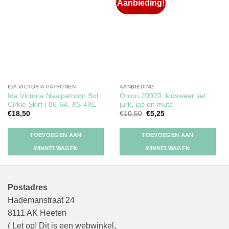
Aanbieding!
Toevoegen
Toevoegen
aan
aan
verlanglijst
verlanglijst
IDA VICTORIA PATRONEN
AANBIEDING
Ida Victoria Naaipatroon Sol
Onion 20020, kidswear set
Cirkle Skirt | 86-64, XS-4XL
jurk, jas en muts
Oorspronkelijke
Huidige
€
18,50
€
10,50
€
5,25
prijs
prijs
was:
is:
€10,50.
€5,25.
TOEVOEGEN AAN
TOEVOEGEN AAN
WINKELWAGEN
WINKELWAGEN
Postadres
Hademanstraat 24
8111 AK Heeten
( Let op! Dit is een webwinkel,