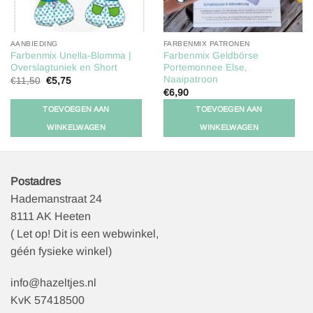
AANBIEDING
FARBENMIX PATRONEN
Farbenmix Unella-Blomma |
Farbenmix Geldbörse
Overslagtuniek en Short
Portemonnee Else,
Naaipatroon
Oorspronkelijke
Huidige
€
11,50
€
5,75
prijs
prijs
€
6,90
was:
is:
€11,50.
€5,75.
TOEVOEGEN AAN
TOEVOEGEN AAN
WINKELWAGEN
WINKELWAGEN
Postadres
Hademanstraat 24
8111 AK Heeten
( Let op! Dit is een webwinkel,
géén fysieke winkel)
info@hazeltjes.nl
KvK 57418500