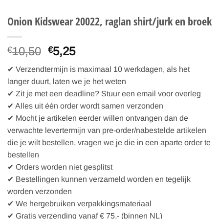
Onion Kidswear 20022, raglan shirt/jurk en broek
Oorspronkelijke
Huidige
10,50
5,25
€
€
prijs
prijs
✔ Verzendtermijn is maximaal 10 werkdagen, als het
was:
is:
langer duurt, laten we je het weten
€10,50.
€5,25.
✔ Zit je met een deadline? Stuur een email voor overleg
✔ Alles uit één order wordt samen verzonden
✔ Mocht je artikelen eerder willen ontvangen dan de
verwachte levertermijn van pre-order/nabestelde artikelen
die je wilt bestellen, vragen we je die in een aparte order te
bestellen
✔ Orders worden niet gesplitst
✔ Bestellingen kunnen verzameld worden en tegelijk
worden verzonden
✔ We hergebruiken verpakkingsmateriaal
✔ Gratis verzending vanaf € 75,- (binnen NL)