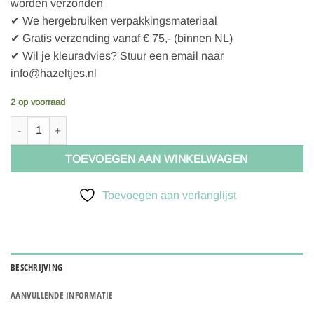
worden verzonden
✔ We hergebruiken verpakkingsmateriaal
✔ Gratis verzending vanaf € 75,- (binnen NL)
✔ Wil je kleuradvies? Stuur een email naar
info@hazeltjes.nl
2 op voorraad
Wardrobe By Me Naaipatroon Jurk Freedom Dress | 30-54 aantal
TOEVOEGEN AAN WINKELWAGEN
Toevoegen aan verlanglijst
BESCHRIJVING
AANVULLENDE INFORMATIE