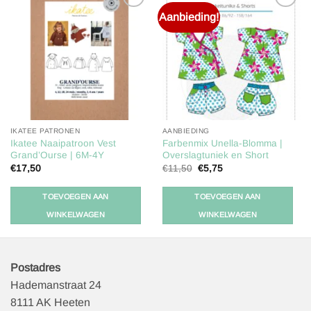
Aanbieding!
Toevoegen
Toevoegen
aan
aan
verlanglijst
verlanglijst
IKATEE PATRONEN
AANBIEDING
Ikatee Naaipatroon Vest
Farbenmix Unella-Blomma |
Grand’Ourse | 6M-4Y
Overslagtuniek en Short
Oorspronkelijke
Huidige
€
17,50
€
11,50
€
5,75
prijs
prijs
was:
is:
€11,50.
€5,75.
TOEVOEGEN AAN
TOEVOEGEN AAN
WINKELWAGEN
WINKELWAGEN
Postadres
Hademanstraat 24
8111 AK Heeten