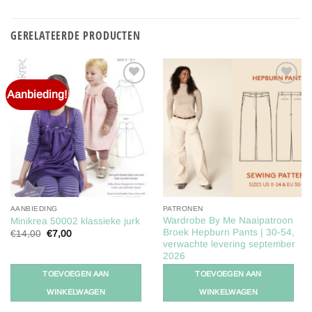
GERELATEERDE PRODUCTEN
Aanbieding!
Toevoegen
Toevoegen
aan
aan
verlanglijst
verlanglijst
AANBIEDING
PATRONEN
Wardrobe By Me Naaipatroon
Minikrea 50002 klassieke jurk
Broek Hepburn Pants | 30-54,
Oorspronkelijke
Huidige
€
14,00
€
7,00
prijs
prijs
verwachte levering september
was:
is:
2026
€14,00.
€7,00.
€
18,00
TOEVOEGEN AAN
TOEVOEGEN AAN
WINKELWAGEN
WINKELWAGEN