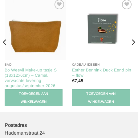
Toevoegen
Toevoegen
aan
aan
verlanglijst
verlanglijst
BAD
CADEAU IDEEËN
Bo Weevil Make-up tasje S
Esther Bennink Duck Eend pin
(18x12x6cm) – Camel,
– flow
verwachte levering
€
7,45
augustus/september 2026
€
5,50
TOEVOEGEN AAN
TOEVOEGEN AAN
WINKELWAGEN
WINKELWAGEN
Postadres
Hademanstraat 24