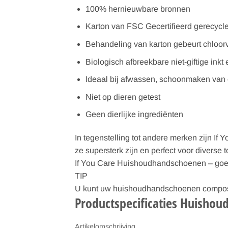
100% hernieuwbare bronnen
Karton van FSC Gecertifieerd gerecycl
Behandeling van karton gebeurt chloorv
Biologisch afbreekbare niet-giftige inkt 
Ideaal bij afwassen, schoonmaken van 
Niet op dieren getest
Geen dierlijke ingrediënten
In tegenstelling tot andere merken zijn I
ze supersterk zijn en perfect voor divers
If You Care Huishoudhandschoenen – goed 
TIP
U kunt uw huishoudhandschoenen composter
Productspecificaties Huishou
Artikelomschrijving