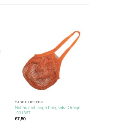
gen
Toevoegen
aan
ijst
verlanglijst
CADEAU IDEEËN
Nettas met lange hengsels- Oranje
-901367
€
7,50