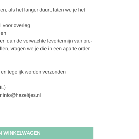
, als het langer duurt, laten we je het
l voor overleg
den
gen dan de verwachte levertermijn van pre-
ellen, vragen we je die in een aparte order
en tegelijk worden verzonden
NL)
r info@hazeltjes.nl
ber - L aantal
N WINKELWAGEN