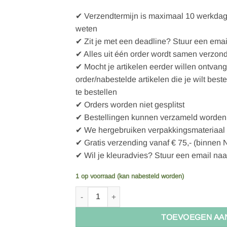
✔ Verzendtermijn is maximaal 10 werkdagen
weten
✔ Zit je met een deadline? Stuur een emai
✔ Alles uit één order wordt samen verzon
✔ Mocht je artikelen eerder willen ontvan
order/nabestelde artikelen die je wilt best
te bestellen
✔ Orders worden niet gesplitst
✔ Bestellingen kunnen verzameld worden 
✔ We hergebruiken verpakkingsmateriaal
✔ Gratis verzending vanaf € 75,- (binnen 
✔ Wil je kleuradvies? Stuur een email naa
1 op voorraad (kan nabesteld worden)
If You Care - Huishoudhandschoenen - FSC rub
TOEVOEGEN AA