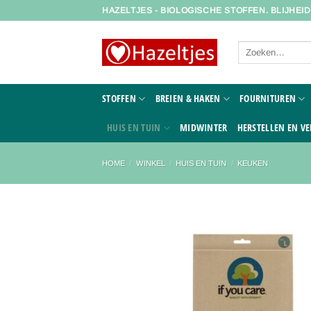
Ga
HAZELTJES - BIOLOGISCHE STOFFEN. BLIJHEI
naar
inhoud
Zoeken
naar:
STOFFEN
BREIEN & HAKEN
FOURNITUREN
HUIS EN TUIN
MIDWINTER
HERSTELLEN EN VE
HOME
/
WINKEL
/
HUIS EN TUIN
/
KEUKEN