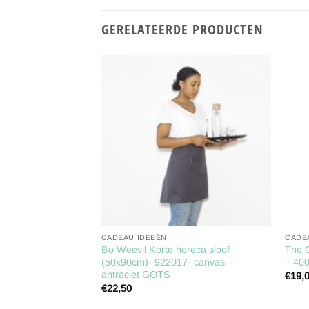
GERELATEERDE PRODUCTEN
Toevoegen
Toevoegen
aan
aan
verlanglijst
verlanglijst
CADEAU IDEEËN
CADE
Bo Weevil Korte horeca sloof
The 
eep – 100 gr
(50x90cm)- 922017- canvas –
– 40
antraciet GOTS
€
19,
€
22,50