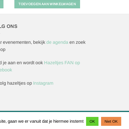
TOEVOEGEN AAN WINKELWAGEN
LG ONS
r evenementen, bekijk
de agenda
en zoek
 op
d je aan en wordt ook
Hazeltjes FAN op
ebook
olg hazeltjes op
Instagram
rzoek indienen
ite, gaan we er vanuit dat je hiermee instemt
OK
Niet OK
IDeal
Bancontact
Sofort