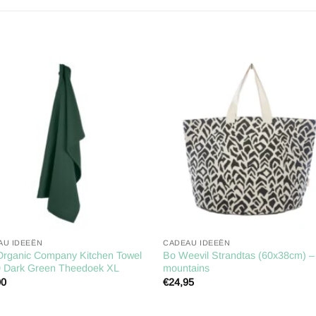
Toevoegen
Toevoe
aan
aan
verlanglijst
verlangl
AU IDEEËN
CADEAU IDEEËN
Organic Company Kitchen Towel
Bo Weevil Strandtas (60x38cm) –
0 Dark Green Theedoek XL
mountains
00
€
24,95