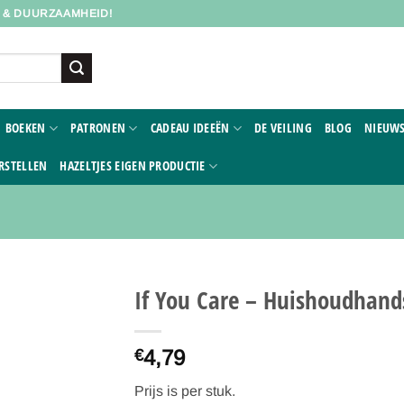
D & DUURZAAMHEID!
BOEKEN
PATRONEN
CADEAU IDEEËN
DE VEILING
BLOG
NIEUWS
RSTELLEN
HAZELTJES EIGEN PRODUCTIE
If You Care – Huishoudhand
Toevoegen
4,79
aan
€
verlanglijst
Prijs is per stuk.