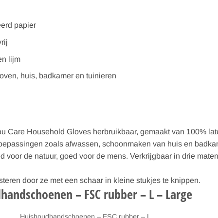
eerd papier
rij
en lijm
oven, huis, badkamer en tuinieren
f You Care Household Gloves herbruikbaar, gemaakt van 100% lat
e toepassingen zoals afwassen, schoonmaken van huis en badkam
voor de natuur, goed voor de mens. Verkrijgbaar in drie mate
en door ze met een schaar in kleine stukjes te knippen.
dhandschoenen – FSC rubber – L – Large
Huishoudhandschoenen – FSC rubber – L