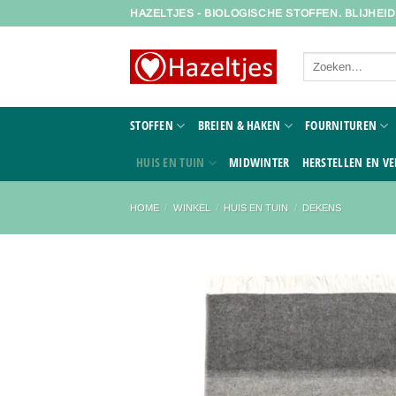
Ga
HAZELTJES - BIOLOGISCHE STOFFEN. BLIJHEI
naar
inhoud
Zoeken
naar:
STOFFEN
BREIEN & HAKEN
FOURNITUREN
HUIS EN TUIN
MIDWINTER
HERSTELLEN EN VE
HOME
/
WINKEL
/
HUIS EN TUIN
/
DEKENS