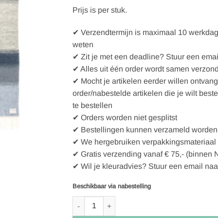
Prijs is per stuk.
✔ Verzendtermijn is maximaal 10 werkdagen
weten
✔ Zit je met een deadline? Stuur een emai
✔ Alles uit één order wordt samen verzon
✔ Mocht je artikelen eerder willen ontvan
order/nabestelde artikelen die je wilt best
te bestellen
✔ Orders worden niet gesplitst
✔ Bestellingen kunnen verzameld worden 
✔ We hergebruiken verpakkingsmateriaal
✔ Gratis verzending vanaf € 75,- (binnen 
✔ Wil je kleuradvies? Stuur een email naa
Beschikbaar via nabestelling
Niet bio! Istex Lopi Álafoss Interior deken - Æ