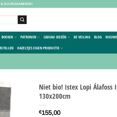
D & DUURZAAMHEID!
BOEKEN
PATRONEN
CADEAU IDEEËN
DE VEILING
BLOG
NIEUWS
RSTELLEN
HAZELTJES EIGEN PRODUCTIE
Niet bio! Istex Lopi Álafoss
130x200cm
Toevoegen
aan
verlanglijst
155,00
€