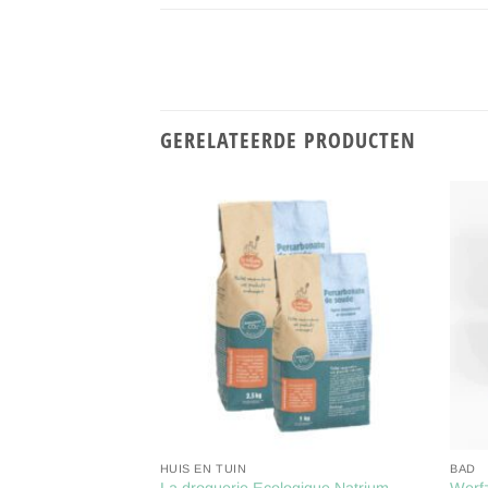
GERELATEERDE PRODUCTEN
Toevoegen
Toevoegen
aan
aan
verlanglijst
verlanglijst
HUIS EN TUIN
BAD
ogique Waspoeder –
La droguerie Ecologique Natrium
Werf