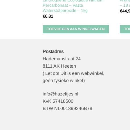
erd – 800g
Percarbonaat – Vaste
– 18 
Waterstofperoxide – 1kg
€
44,
€
6,81
 WINKELWAGEN
TOEVOEGEN AAN WINKELWAGEN
TO
Postadres
Hademanstraat 24
8111 AK Heeten
( Let op! Dit is een webwinkel,
géén fysieke winkel)
info@hazeltjes.nl
KvK 57418500
BTW NL001399246B78