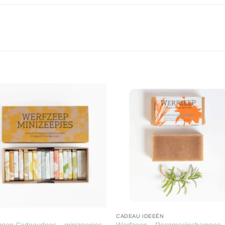
Toevoegen
Toevoe
aan
aan
verlanglijst
verlangl
CADEAU IDEEËN
zeep Cadeaudoos – minizeepjes
Werfzeep – Rozemarijnshampoo 