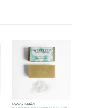
gen
Toevoegen
aan
ijst
verlanglijst
CADEAU IDEEËN
–
Werfzeep Seizoenzeep zomer | van