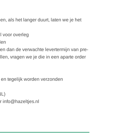
, als het langer duurt, laten we je het
l voor overleg
den
gen dan de verwachte levertermijn van pre-
ellen, vragen we je die in een aparte order
en tegelijk worden verzonden
NL)
r info@hazeltjes.nl
gissíða- 130x200cm aantal