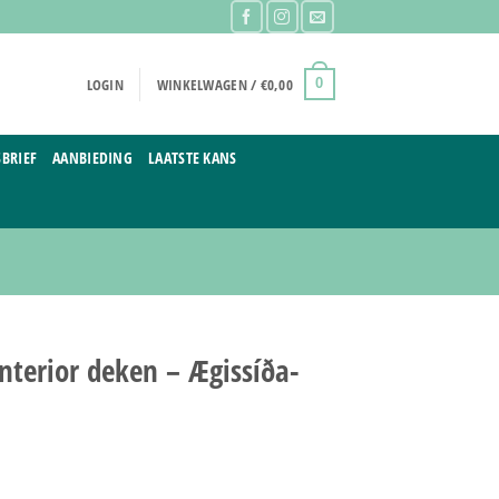
LOGIN
WINKELWAGEN /
€
0,00
0
BRIEF
AANBIEDING
LAATSTE KANS
 Interior deken – Ægissíða-