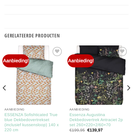
GERELATEERDE PRODUCTEN
Aanbieding!
Aanbieding!
Toevoegen
Toevoegen
aan
aan
verlanglijst
verlanglijst
AANBIEDING
AANBIEDING
ESSENZA Sofishticated True
Essenza Augustina
blue Dekbedovertrekset
Dekbedovertrek Antraciet 2p
(inclusief kussensloop) 140 x
set 260×220+2/60×70
220 cm
Oorspronkelijke
Huidige
€
199,95
€
139,97