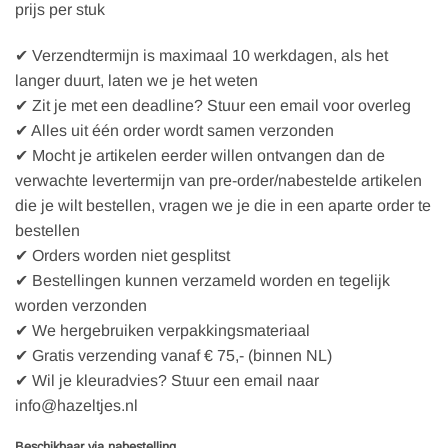
prijs per stuk
was:
is:
€129,95.
€90,97.
✔ Verzendtermijn is maximaal 10 werkdagen, als het
langer duurt, laten we je het weten
✔ Zit je met een deadline? Stuur een email voor overleg
✔ Alles uit één order wordt samen verzonden
✔ Mocht je artikelen eerder willen ontvangen dan de
verwachte levertermijn van pre-order/nabestelde artikelen
die je wilt bestellen, vragen we je die in een aparte order te
bestellen
✔ Orders worden niet gesplitst
✔ Bestellingen kunnen verzameld worden en tegelijk
worden verzonden
✔ We hergebruiken verpakkingsmateriaal
✔ Gratis verzending vanaf € 75,- (binnen NL)
✔ Wil je kleuradvies? Stuur een email naar
info@hazeltjes.nl
Beschikbaar via nabestelling