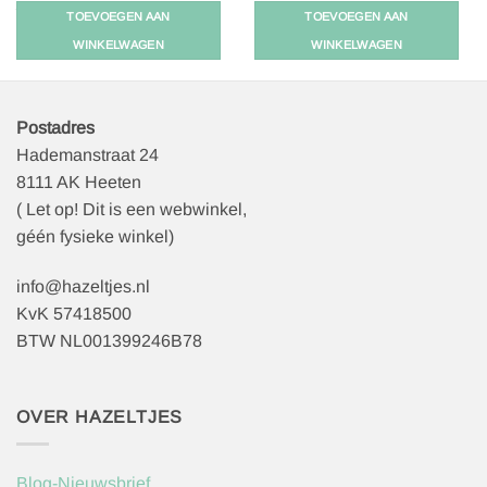
prijs
prijs
Oorspronkelijke
Huidige
€
69,95
€
34,98
was:
is:
TOEVOEGEN AAN
TOEVOEGEN AAN
prijs
prijs
€199,95.
€139,97.
was:
is:
WINKELWAGEN
WINKELWAGEN
€69,95.
€34,98.
Postadres
Hademanstraat 24
8111 AK Heeten
( Let op! Dit is een webwinkel,
géén fysieke winkel)
info@hazeltjes.nl
KvK 57418500
BTW NL001399246B78
OVER HAZELTJES
Blog-Nieuwsbrief