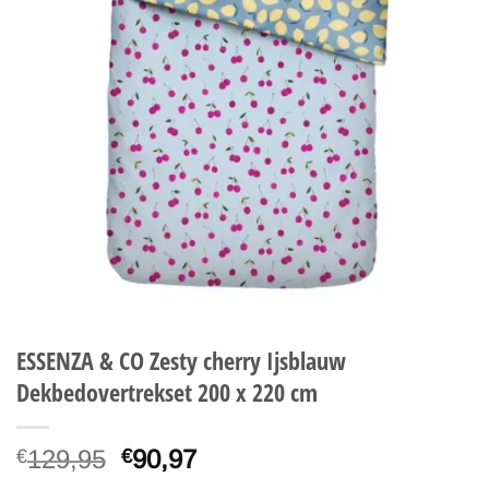
ESSENZA & CO Zesty cherry Ijsblauw
Dekbedovertrekset 200 x 220 cm
Oorspronkelijke
Huidige
129,95
90,97
€
€
prijs
prijs