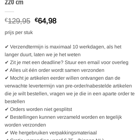
220 cm
Oorspronkelijke
Huidige
129,95
64,98
€
€
prijs
prijs
prijs per stuk
was:
is:
€129,95.
€64,98.
✔ Verzendtermijn is maximaal 10 werkdagen, als het
langer duurt, laten we je het weten
✔ Zit je met een deadline? Stuur een email voor overleg
✔ Alles uit één order wordt samen verzonden
✔ Mocht je artikelen eerder willen ontvangen dan de
verwachte levertermijn van pre-order/nabestelde artikelen
die je wilt bestellen, vragen we je die in een aparte order te
bestellen
✔ Orders worden niet gesplitst
✔ Bestellingen kunnen verzameld worden en tegelijk
worden verzonden
✔ We hergebruiken verpakkingsmateriaal