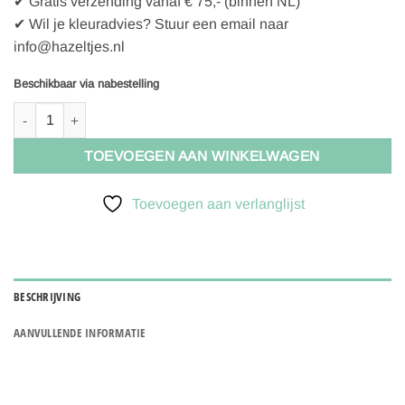
✔ Gratis verzending vanaf € 75,- (binnen NL)
✔ Wil je kleuradvies? Stuur een email naar
info@hazeltjes.nl
Beschikbaar via nabestelling
ESSENZA & CO Chicken Run Turquoise Dekbedovertrekset(inclusief
TOEVOEGEN AAN WINKELWAGEN
Toevoegen aan verlanglijst
BESCHRIJVING
AANVULLENDE INFORMATIE