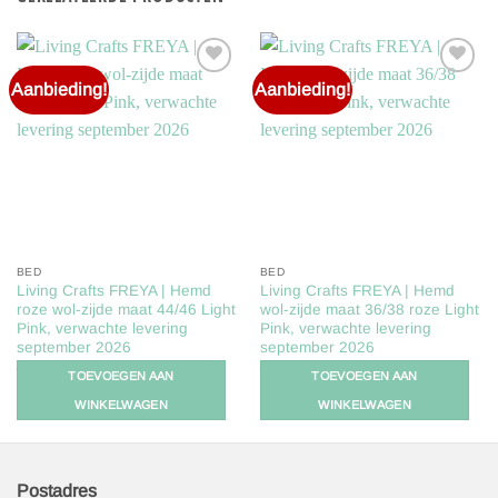
Aanbieding!
Aanbieding!
Toevoegen
Toevoegen
aan
aan
verlanglijst
verlanglijst
BED
BED
Living Crafts FREYA | Hemd
Living Crafts FREYA | Hemd
roze wol-zijde maat 44/46 Light
wol-zijde maat 36/38 roze Light
Pink, verwachte levering
Pink, verwachte levering
september 2026
september 2026
Oorspronkelijke
Huidige
Oorspronkelijke
Huidige
€
46,99
€
32,89
€
46,99
€
32,89
TOEVOEGEN AAN
TOEVOEGEN AAN
prijs
prijs
prijs
prijs
was:
is:
was:
is:
WINKELWAGEN
WINKELWAGEN
€46,99.
€32,89.
€46,99.
€32,89.
Postadres