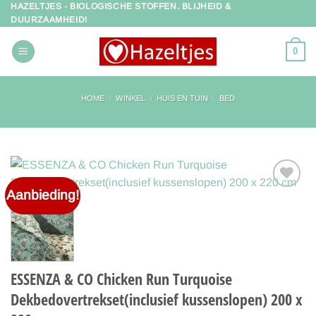
HAZELTJES - BIOLOGISCHE STOFFEN. BLIJHEID &
Ga
DUURZAAMHEID!
naar
inhoud
0
HOME
/
WINKEL
/
HUIS EN TUIN
/
BED
Aanbieding!
Toevoegen
aan
verlanglijst
ESSENZA & CO Chicken Run Turquoise
Dekbedovertrekset(inclusief kussenslopen) 200 x