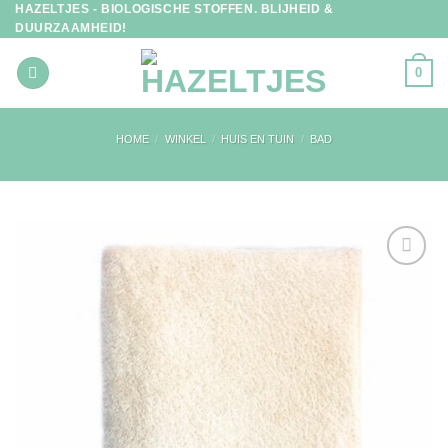
HAZELTJES - BIOLOGISCHE STOFFEN. BLIJHEID &
Ga
DUURZAAMHEID!
naar
inhoud
0
HOME
/
WINKEL
/
HUIS EN TUIN
/
BAD
Toevoegen
aan
verlanglijst