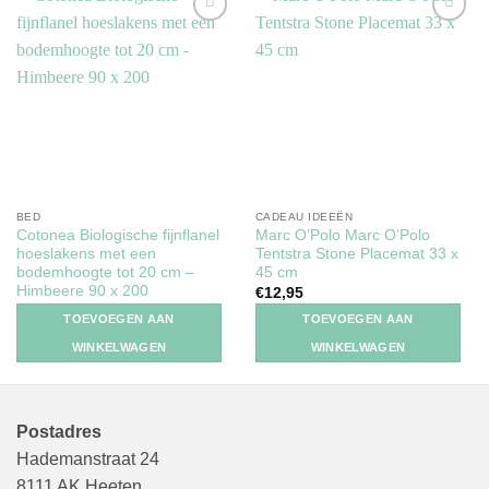
Toevoegen
Toevoegen
aan
aan
verlanglijst
verlanglijst
BED
CADEAU IDEEËN
Cotonea Biologische fijnflanel
Marc O’Polo Marc O’Polo
hoeslakens met een
Tentstra Stone Placemat 33 x
bodemhoogte tot 20 cm –
45 cm
Himbeere 90 x 200
€
12,95
€
69,95
TOEVOEGEN AAN
TOEVOEGEN AAN
WINKELWAGEN
WINKELWAGEN
Postadres
Hademanstraat 24
8111 AK Heeten