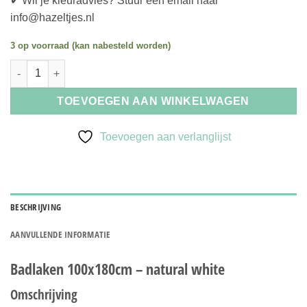
✔ Wil je kleuradvies? Stuur een email naar
info@hazeltjes.nl
3 op voorraad (kan nabesteld worden)
Bo Weevil Badlaken 100x180cm - natural white aantal
TOEVOEGEN AAN WINKELWAGEN
Toevoegen aan verlanglijst
BESCHRIJVING
AANVULLENDE INFORMATIE
Badlaken 100x180cm – natural white
Omschrijving