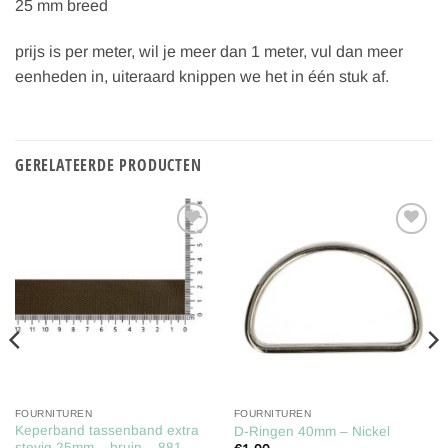
25 mm breed
prijs is per meter, wil je meer dan 1 meter, vul dan meer
eenheden in, uiteraard knippen we het in één stuk af.
GERELATEERDE PRODUCTEN
Toevoegen
Toevoegen
aan
aan
verlanglijst
verlanglijst
FOURNITUREN
FOURNITUREN
Keperband tassenband extra
D-Ringen 40mm – Nickel
stevig 25mm – bruin – 881