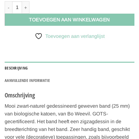
Bo Weevil Geweven band - zwart/wit zigzagpatroon - 25mm van biol
TOEVOEGEN AAN WINKELWAGEN
Toevoegen aan verlanglijst
BESCHRIJVING
AANVULLENDE INFORMATIE
Omschrijving
Mooi zwart-naturel gedessineerd geweven band (25 mm)
van biologische katoen, van Bo Weevil. GOTS-
gecertificeerd. Het band heeft een zigzagdessin in de
breedterichting van het band. Zeer handig band, geschikt
voor vele (decoratieve) toepassingen, zoals bijvoorbeeld