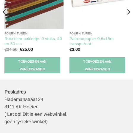
FOURNITUREN
FOURNITUREN
Rokritsen pakketje: 9 stuks, 40
Patroonpapier 0,6x15m
en 50 cm
transparant
Oorspronkelijke
Huidige
€
34,50
€
25,00
€
3,00
prijs
prijs
was:
is:
€34,50.
€25,00.
TOEVOEGEN AAN
TOEVOEGEN AAN
WINKELWAGEN
WINKELWAGEN
Postadres
Hademanstraat 24
8111 AK Heeten
( Let op! Dit is een webwinkel,
géén fysieke winkel)