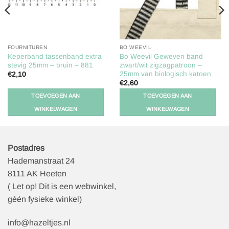
FOURNITUREN
BO WEEVIL
Keperband tassenband extra
Bo Weevil Geweven band –
stevig 25mm – bruin – 881
zwart/wit zigzagpatroon –
25mm van biologisch katoen
€
2,10
€
2,60
TOEVOEGEN AAN
TOEVOEGEN AAN
WINKELWAGEN
WINKELWAGEN
Postadres
Hademanstraat 24
8111 AK Heeten
( Let op! Dit is een webwinkel,
géén fysieke winkel)
info@hazeltjes.nl