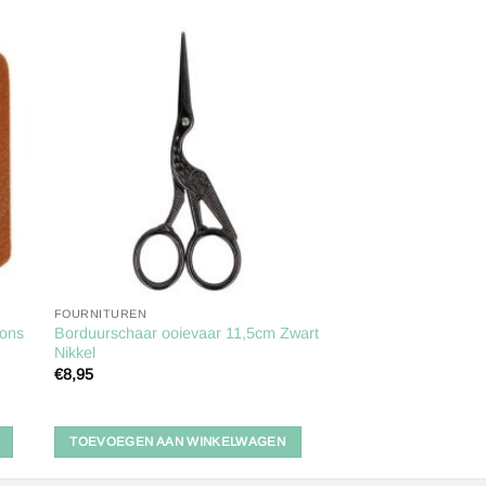
gen
Toevoegen
aan
ijst
verlanglijst
FOURNITUREN
rons
Borduurschaar ooievaar 11,5cm Zwart
Nikkel
€
8,95
TOEVOEGEN AAN WINKELWAGEN