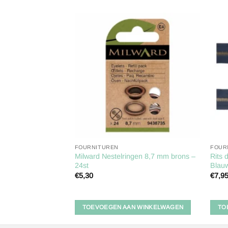
Toevoegen
Toevoegen
aan
aan
verlanglijst
verlanglijst
FOURNITUREN
FOUR
ievaar 11,5cm
Milward Nestelringen 8,7 mm brons –
Rits 
24st
Blau
€
5,30
€
7,9
 WINKELWAGEN
TOEVOEGEN AAN WINKELWAGEN
TO