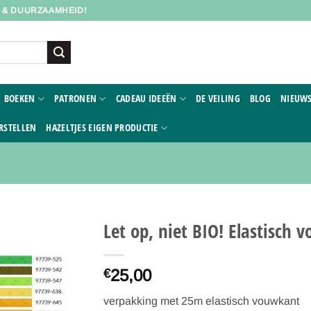
D & DUURZAAMHEID!
BOEKEN
PATRONEN
CADEAU IDEEËN
DE VEILING
BLOG
NIEUWS
RSTELLEN
HAZELTJES EIGEN PRODUCTIE
Let op, niet BIO! Elastisch
Toevoegen
25,00
aan
€
verlanglijst
verpakking met 25m elastisch vouwkant