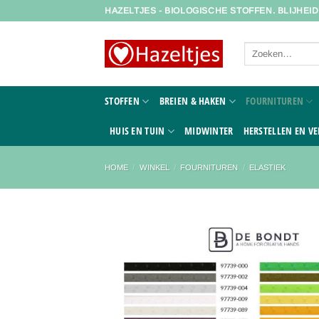
Ga
HAZELTJES - BIOLOGISCHE STOFFEN. BLIJHEI
naar
inhoud
Zoeken
naar:
STOFFEN
BREIEN & HAKEN
FOURNITUREN
HUIS EN TUIN
MIDWINTER
HERSTELLEN EN VE
HOME
/
WINKEL
/
FOURNITUREN
/
ELASTIEK