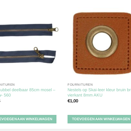
Toevoegen
Toevoe
aan
aan
verlanglijst
verlangl
NITUREN
FOURNITUREN
dubbel deelbaar 85cm mosel –
Nestels op Skai-leer kleur bruin b
w- 560
vierkant 8mm AKU
5
€
1,00
EVOEGEN AAN WINKELWAGEN
TOEVOEGEN AAN WINKELWAGEN