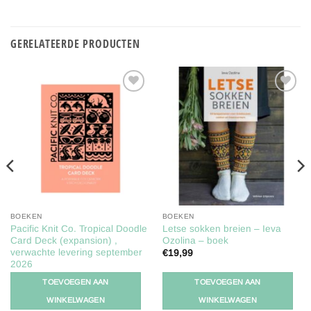
GERELATEERDE PRODUCTEN
Toevoegen
Toevoegen
aan
aan
verlanglijst
verlanglijst
BOEKEN
BOEKEN
Pacific Knit Co. Tropical Doodle
Letse sokken breien – Ieva
Card Deck (expansion) ,
Ozolina – boek
verwachte levering september
€
19,99
2026
€
23,95
TOEVOEGEN AAN
TOEVOEGEN AAN
WINKELWAGEN
WINKELWAGEN