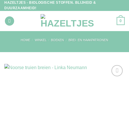
HAZELTJES - BIOLOGISCHE STOFFEN. BLIJHEID &
Ga
DUURZAAMHEID!
naar
inhoud
0
HOME
/
WINKEL
/
BOEKEN
/
BREI- EN HAAKPATRONEN
Toevoegen
aan
verlanglijst