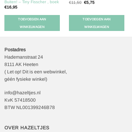
Buiten! – Tiny Fisscher , boek
Oorspronkelijke
Huidige
€
11,50
€
5,75
prijs
prijs
€
16,95
was:
is:
€11,50.
€5,75.
TOEVOEGEN AAN
TOEVOEGEN AAN
WINKELWAGEN
WINKELWAGEN
Postadres
Hademanstraat 24
8111 AK Heeten
( Let op! Dit is een webwinkel,
géén fysieke winkel)
info@hazeltjes.nl
KvK 57418500
BTW NL001399246B78
OVER HAZELTJES