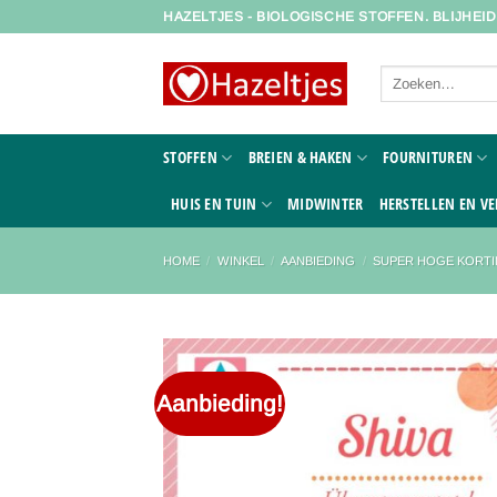
Ga
HAZELTJES - BIOLOGISCHE STOFFEN. BLIJHEI
naar
inhoud
Zoeken
naar:
STOFFEN
BREIEN & HAKEN
FOURNITUREN
HUIS EN TUIN
MIDWINTER
HERSTELLEN EN VE
HOME
/
WINKEL
/
AANBIEDING
/
SUPER HOGE KORTI
Aanbieding!