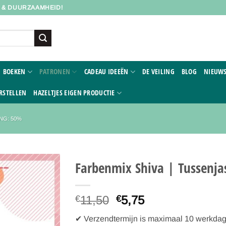
D & DUURZAAMHEID!
BOEKEN
PATRONEN
CADEAU IDEEËN
DE VEILING
BLOG
NIEUWS
RSTELLEN
HAZELTJES EIGEN PRODUCTIE
NG: 50%
Farbenmix Shiva | Tussenja
Toevoegen
Oorspronkelijke
Huidige
11,50
5,75
aan
€
€
verlanglijst
prijs
prijs
✔ Verzendtermijn is maximaal 10 werkdagen
was:
is: