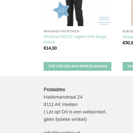
MINIKREA PATRONEN
BOEK
Minikrea 50222 raglan shirt lange
 | Hoodie
Veste
mouw
lijke
ige
€
30,
€
14,00
5.
 WINKELWAGEN
TOEVOEGEN AAN WINKELWAGEN
TO
Postadres
Hademanstraat 24
8111 AK Heeten
( Let op! Dit is een webwinkel,
géén fysieke winkel)
info@hazeltjes.nl