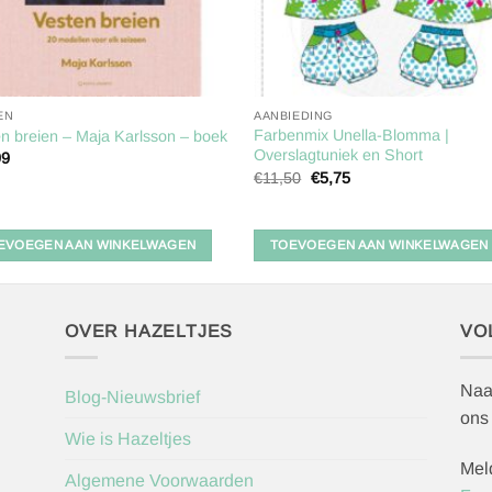
EN
AANBIEDING
Farbenmix Unella-Blomma |
n breien – Maja Karlsson – boek
Overslagtuniek en Short
99
Oorspronkelijke
Huidige
€
11,50
€
5,75
prijs
prijs
was:
is:
€11,50.
€5,75.
EVOEGEN AAN WINKELWAGEN
TOEVOEGEN AAN WINKELWAGEN
OVER HAZELTJES
VO
Naa
Blog-Nieuwsbrief
ons
Wie is Hazeltjes
Mel
Algemene Voorwaarden