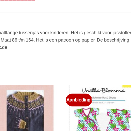
flange tussenjas voor kinderen. Het is geschikt voor jasstoffen 
aat 86 t/m 164. Het is een patroon op papier. De beschrijving is
x.de
Aanbieding!
Toevoegen
Toevoe
aan
aan
verlanglijst
verlangl