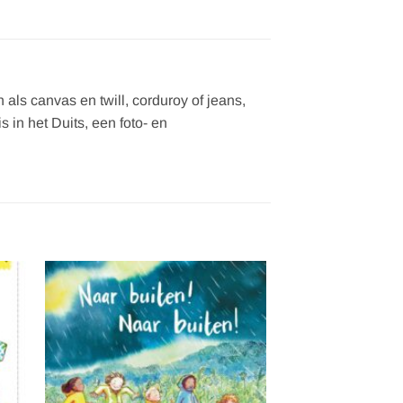
als canvas en twill, corduroy of jeans,
 in het Duits, een foto- en
gen
Toevoegen
aan
ijst
verlanglijst