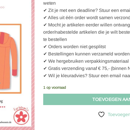
weten
€11,50.
€5,75.
✔ Zit je met een deadline? Stuur een emai
✔ Alles uit één order wordt samen verzon
✔ Mocht je artikelen eerder willen ontvan
order/nabestelde artikelen die je wilt best
te bestellen
✔ Orders worden niet gesplitst
✔ Bestellingen kunnen verzameld worden 
✔ We hergebruiken verpakkingsmateriaal
✔ Gratis verzending vanaf € 75,- (binnen 
✔ Wil je kleuradvies? Stuur een email naa
1 op voorraad
TOEVOEGEN AA
Toevoegen 