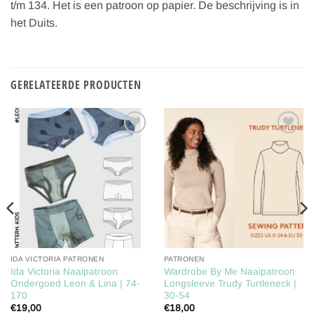
t/m 134. Het is een patroon op papier. De beschrijving is in
het Duits.
GERELATEERDE PRODUCTEN
Toevoegen
Toevoegen
aan
aan
verlanglijst
verlanglijst
IDA VICTORIA PATRONEN
PATRONEN
Ida Victoria Naaipatroon
Wardrobe By Me Naaipatroon
Ondergoed Leon & Lina | 74-
Longsleeve Trudy Turtleneck |
170
30-54
€
19,00
€
18,00