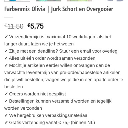
Farbenmix Olivia | Jurk Schort en Overgooier
Oorspronkelijke
Huidige
11,50
5,75
€
€
prijs
prijs
✔ Verzendtermijn is maximaal 10 werkdagen, als het
was:
is:
langer duurt, laten we je het weten
€11,50.
€5,75.
✔ Zit je met een deadline? Stuur een email voor overleg
✔ Alles uit één order wordt samen verzonden
✔ Mocht je artikelen eerder willen ontvangen dan de
verwachte levertermijn van pre-order/nabestelde artikelen
die je wilt bestellen, vragen we je die in een aparte order te
bestellen
✔ Orders worden niet gesplitst
✔ Bestellingen kunnen verzameld worden en tegelijk
worden verzonden
✔ We hergebruiken verpakkingsmateriaal
✔ Gratis verzending vanaf € 75,- (binnen NL)