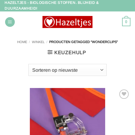
HAZELTJES - BIOLOGISCHE STOFFEN. BLIJHEID &
Ga
DUURZAAMHEID!
naar
inhoud
0
HOME
/
WINKEL
/
PRODUCTEN GETAGGED “WONDERCLIPS”
KEUZEHULP
Toevoegen
aan
verlanglijst