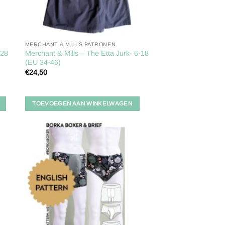
MERCHANT & MILLS PATRONEN
Merchant & Mills – The Etta Jurk- 6-18
-28
(EU 34-46)
€
24,50
TOEVOEGEN AAN WINKELWAGEN
gen
Toevoegen
aan
ijst
verlanglijst