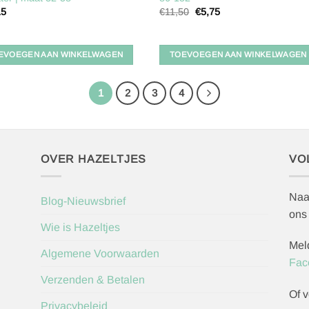
Oorspronkelijke
Huidige
15
€
11,50
€
5,75
prijs
prijs
was:
is:
€11,50.
€5,75.
EVOEGEN AAN WINKELWAGEN
TOEVOEGEN AAN WINKELWAGEN
1
2
3
4
OVER HAZELTJES
VO
Naa
Blog-Nieuwsbrief
ons
Wie is Hazeltjes
Mel
Algemene Voorwaarden
Fac
Verzenden & Betalen
Of v
Privacybeleid