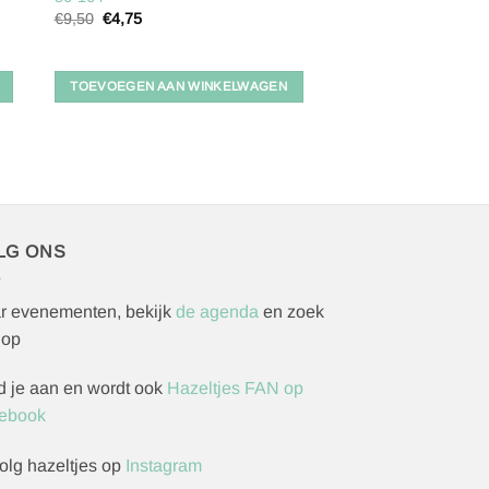
Oorspronkelijke
Huidige
€
9,50
€
4,75
prijs
prijs
was:
is:
€9,50.
€4,75.
TOEVOEGEN AAN WINKELWAGEN
LG ONS
r evenementen, bekijk
de agenda
en zoek
 op
d je aan en wordt ook
Hazeltjes FAN op
ebook
olg hazeltjes op
Instagram