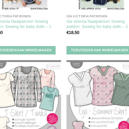
ICTORIA PATRONEN
IDA VICTORIA PATRONEN
ictoria Naaipatroon Sewing
Ida victoria Naaipatroon Sewing
rn: Sewing for baby dolls – 1
pattern: Sewing for baby dolls – 2
50
€
18,50
EVOEGEN AAN WINKELWAGEN
TOEVOEGEN AAN WINKELWAGEN
Toevoegen
Toevoe
aan
aan
verlanglijst
verlangl