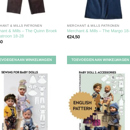
HANT & MILLS PATRONEN
MERCHANT & MILLS PATRONEN
ant & Mills – The Quinn Broek
Merchant & Mills – The Margo 18
atroon 18-28
€
24,50
50
EVOEGEN AAN WINKELWAGEN
TOEVOEGEN AAN WINKELWAGEN
Toevoegen
Toevoe
aan
aan
verlanglijst
verlangl