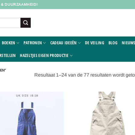
D & DUURZAAMHEID!
BOEKEN
PATRONEN
CADEAU IDEEËN
DE VEILING
BLOG
NIEUWS
RSTELLEN
HAZELTJES EIGEN PRODUCTIE
EN”
Resultaat 1–24 van de 77 resultaten wordt get
Toevoegen
Toevoe
aan
aan
verlanglijst
verlangl