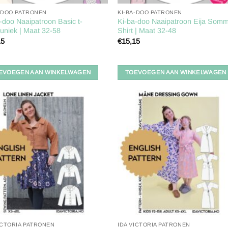
A-DOO PATRONEN
KI-BA-DOO PATRONEN
-doo Naaipatroon Basic t-
Ki-ba-doo Naaipatroon Eija Som
/tuniek | Maat 32-58
Shirt | Maat 32-48
15
€
15,15
EVOEGEN AAN WINKELWAGEN
TOEVOEGEN AAN WINKELWAGEN
Toevoegen
Toevoe
aan
aan
verlanglijst
verlangl
ICTORIA PATRONEN
IDA VICTORIA PATRONEN