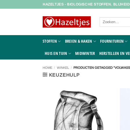
Ga
HAZELTJES - BIOLOGISCHE STOFFEN. BLIJHEI
naar
inhoud
Zoeken
naar:
STOFFEN
BREIEN & HAKEN
FOURNITUREN
HUIS EN TUIN
MIDWINTER
HERSTELLEN EN VE
HOME
/
WINKEL
/
PRODUCTEN GETAGGED “VOLWASS
KEUZEHULP
Toevoegen
aan
verlanglijst