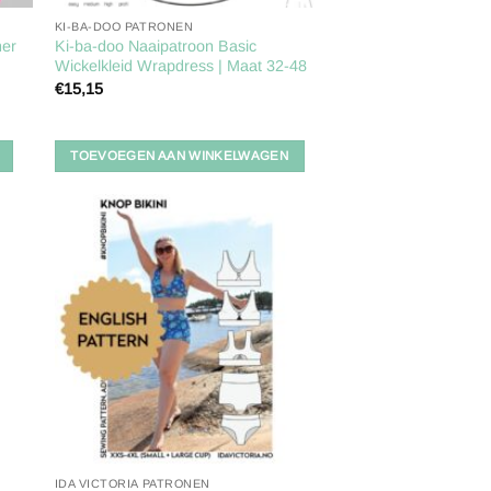
KI-BA-DOO PATRONEN
mer
Ki-ba-doo Naaipatroon Basic
Wickelkleid Wrapdress | Maat 32-48
€
15,15
TOEVOEGEN AAN WINKELWAGEN
gen
Toevoegen
aan
ijst
verlanglijst
IDA VICTORIA PATRONEN