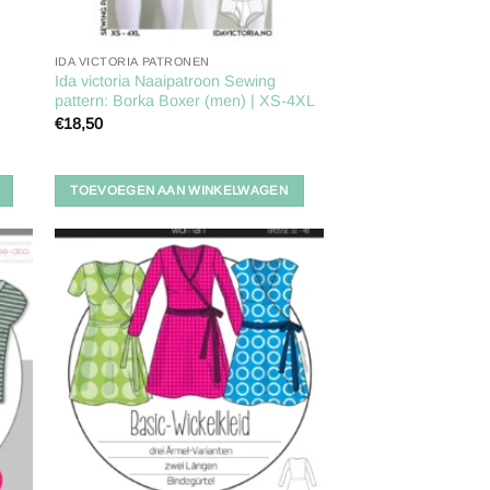
IDA VICTORIA PATRONEN
Ida victoria Naaipatroon Sewing
pattern: Borka Boxer (men) | XS-4XL
€
18,50
TOEVOEGEN AAN WINKELWAGEN
gen
Toevoegen
aan
ijst
verlanglijst