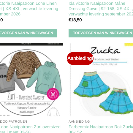
ictoria Naaipatroon Lone Linen
Ida victoria Naaipatroon Måne
t | XS-4XL, verwachte levering
Dressing Gown | 92-158, XS-4XL
ember 2026
verwachte levering september 20
00
€
18,50
EVOEGEN AAN WINKELWAGEN
TOEVOEGEN AAN WINKELWAGEN
Aanbieding!
Toevoegen
Toevoe
aan
aan
verlanglijst
verlangl
A-DOO PATRONEN
AANBIEDING
-doo Naaipatroon Zuri oversized
Farbenmix Naaipatroon Rok Zucka
er | maat 32-58
86-152