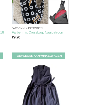
FARBENMIX PATRONEN
-18
Farbenmix Crossbag, Naaipatroon
€
9,20
TOEVOEGEN AAN WINKELWAGEN
gen
Toevoegen
aan
ijst
verlanglijst