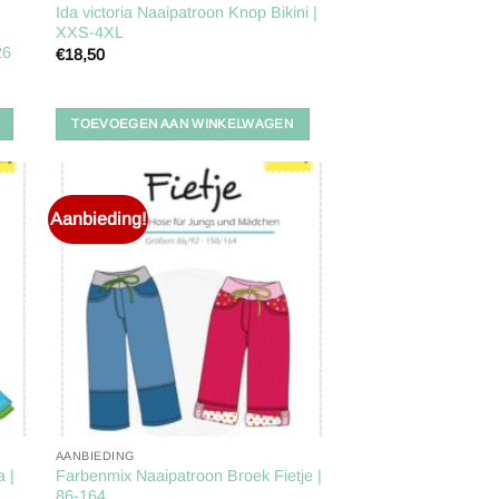
Ida victoria Naaipatroon Knop Bikini |
,
XXS-4XL
26
€
18,50
TOEVOEGEN AAN WINKELWAGEN
Aanbieding!
gen
Toevoegen
aan
ijst
verlanglijst
AANBIEDING
 |
Farbenmix Naaipatroon Broek Fietje |
86-164