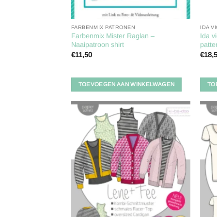
FARBENMIX PATRONEN
IDA V
Farbenmix Mister Raglan –
Ida v
Naaipatroon shirt
patte
€
11,50
€
18,
TOEVOEGEN AAN WINKELWAGEN
TO
Toevoegen
aan
verlanglijst