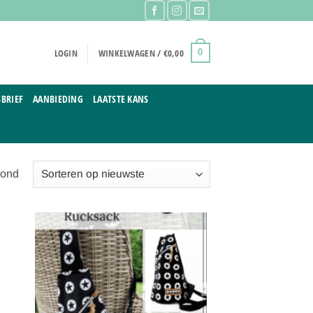
LOGIN
WINKELWAGEN /
€
0,00
0
BRIEF
AANBIEDING
LAATSTE KANS
Gesorteerd
oond
op
nieuwste
gen
Toevoegen
aan
ijst
verlanglijst