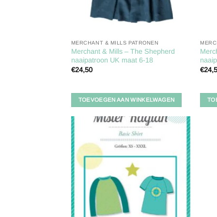
MERCHANT & MILLS PATRONEN
MERC
Merchant & Mills – The Shepherd
Merch
naaipatroon UK maat 6-18
naaip
€
24,50
€
24,
TOEVOEGEN AAN WINKELWAGEN
TO
Toevoegen
aan
verlanglijst