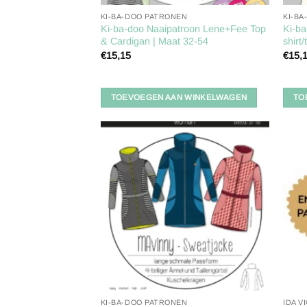
KI-BA-DOO PATRONEN
KI-B
Ki-ba-doo Naaipatroon Lene+Fee Top
Ki-ba
& Cardigan | Maat 32-54
shirt
€
15,15
€
15,
TOEVOEGEN AAN WINKELWAGEN
TO
Toevoegen
aan
verlanglijst
KI-BA-DOO PATRONEN
IDA V