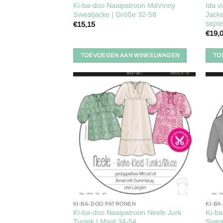
Ki-ba-doo Naaipatroon MaVinny
Ida v
Sweatjacke | Größe 32-58
Jacke
sept
€
15,15
€
19,
TOEVOEGEN AAN WINKELWAGEN
TO
Toevoegen
aan
verlanglijst
KI-BA-DOO PATRONEN
KI-B
Ki-ba-doo Naaipatroon Neele Jurk
Ki-ba
Tuniek | Maat 34-54
Sweat