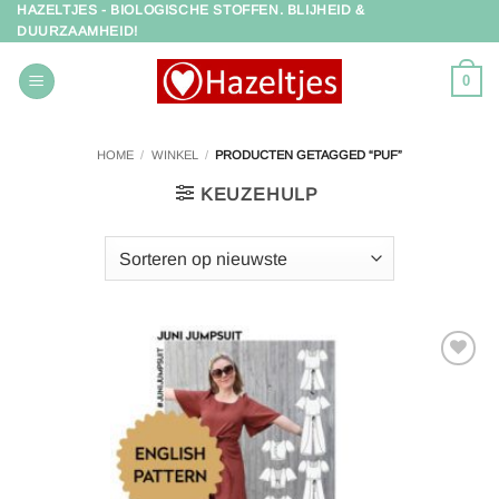
HAZELTJES - BIOLOGISCHE STOFFEN. BLIJHEID &
Ga
DUURZAAMHEID!
naar
inhoud
0
HOME
/
WINKEL
/
PRODUCTEN GETAGGED “PUF”
KEUZEHULP
Toevoegen
aan
verlanglijst