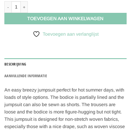
Ida Victoria Naaipatroon Juni Jumpsuit | XXS-4XL, verwachte lever
TOEVOEGEN AAN WINKELWAGEN
Toevoegen aan verlanglijst
BESCHRIJVING
AANVULLENDE INFORMATIE
An easy breezy jumpsuit perfect for hot summer days, with
loads of style options. The bodice is partially lined and the
jumpsuit can also be sewn as shorts. The trousers are
loose and the bodice is more figure-hugging but not tight.
This jumpsuit is designed for non-stretch woven fabrics,
especially those with a nice drape, such as woven viscose