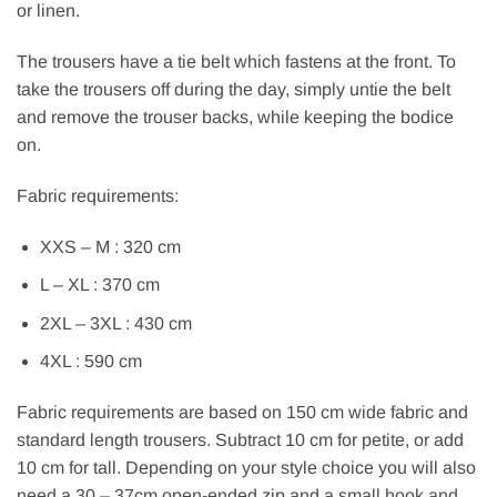
or linen.
The trousers have a tie belt which fastens at the front. To
take the trousers off during the day, simply untie the belt
and remove the trouser backs, while keeping the bodice
on.
Fabric requirements:
XXS – M :
320 cm
L – XL :
370 cm
2XL – 3XL :
430 cm
4XL :
590 cm
Fabric requirements are based on 150 cm wide fabric and
standard length trousers. Subtract 10 cm for petite, or add
10 cm for tall. Depending on your style choice you will also
need a 30 – 37cm open-ended zip and a small hook and