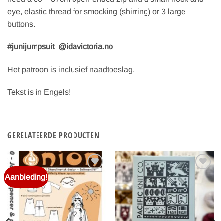
eye, elastic thread for smocking (shirring) or 3 large
buttons.
#junijumpsuit
@idavictoria.no
Het patroon is inclusief naadtoeslag.
Tekst is in Engels!
GERELATEERDE PRODUCTEN
Aanbieding!
Toevoegen
Toevoegen
aan
aan
verlanglijst
verlanglijst