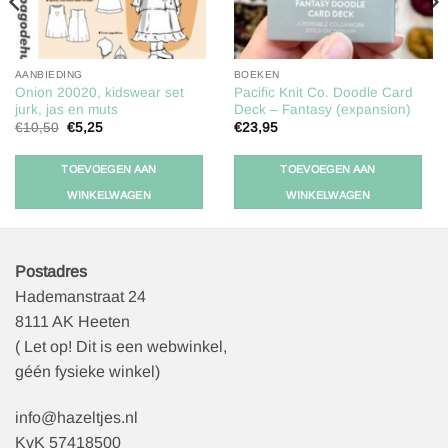
AANBIEDING
BOEKEN
Onion 20020, kidswear set
Pacific Knit Co. Doodle Card
jurk, jas en muts
Deck – Fantasy (expansion)
Oorspronkelijke
Huidige
€
10,50
€
5,25
€
23,95
prijs
prijs
was:
is:
€10,50.
€5,25.
TOEVOEGEN AAN
TOEVOEGEN AAN
WINKELWAGEN
WINKELWAGEN
Postadres
Hademanstraat 24
8111 AK Heeten
( Let op! Dit is een webwinkel,
géén fysieke winkel)
info@hazeltjes.nl
KvK 57418500