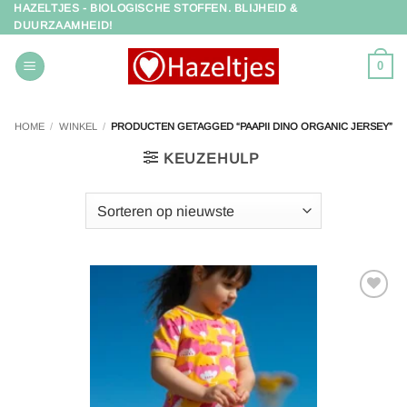
HAZELTJES - BIOLOGISCHE STOFFEN. BLIJHEID &
Ga
DUURZAAMHEID!
naar
inhoud
0
HOME
/
WINKEL
/
PRODUCTEN GETAGGED “PAAPII DINO ORGANIC JERSEY”
KEUZEHULP
Toevoegen
aan
verlanglijst