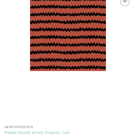
Toevoegen
aan
verlanglijst
HERFSTFEESTEN
Paapii Hassle jersey Organic, rust