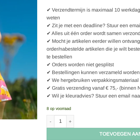
✔ Verzendtermijn is maximaal 10 werkdagen
weten
✔ Zit je met een deadline? Stuur een emai
✔ Alles uit één order wordt samen verzon
✔ Mocht je artikelen eerder willen ontvan
order/nabestelde artikelen die je wilt best
te bestellen
✔ Orders worden niet gesplitst
✔ Bestellingen kunnen verzameld worden 
✔ We hergebruiken verpakkingsmateriaal
✔ Gratis verzending vanaf € 75,- (binnen 
✔ Wil je kleuradvies? Stuur een email naa
8 op voorraad
Paapii Blomma organic jersey, sun - pink aanta
TOEVOEGEN AA