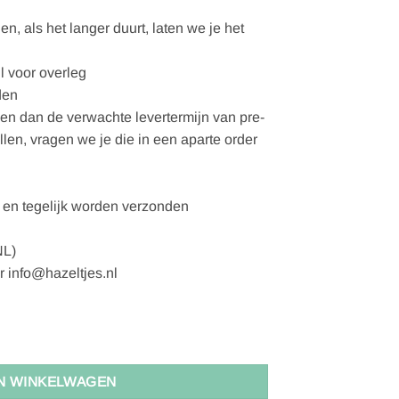
, als het langer duurt, laten we je het
l voor overleg
den
gen dan de verwachte levertermijn van pre-
ellen, vragen we je die in een aparte order
en tegelijk worden verzonden
NL)
r info@hazeltjes.nl
l
N WINKELWAGEN