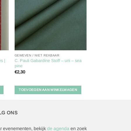
ijst
verlanglijst
GEWEVEN / NIET REKBAAR
es |
C. Pauli Gabardine Stoff – uni – sea
pine
€
2,30
TOEVOEGEN AAN WINKELWAGEN
LG ONS
r evenementen, bekijk
de agenda
en zoek