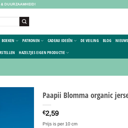
D & DUURZAAMHEID!
BOEKEN
PATRONEN
CADEAU IDEEËN
DE VEILING
BLOG
NIEUWS
RSTELLEN
HAZELTJES EIGEN PRODUCTIE
Paapii Blomma organic jerse
Toevoegen
2,59
aan
€
verlanglijst
Prijs is per 10 cm