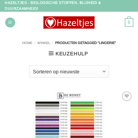
HAZELTJES - BIOLOGISCHE STOFFEN. BLIJHEID &
Ga
DUURZAAMHEID!
naar
inhoud
0
HOME
/
WINKEL
/
PRODUCTEN GETAGGED “LINGERIE”
KEUZEHULP
Toevoegen
aan
verlanglijst