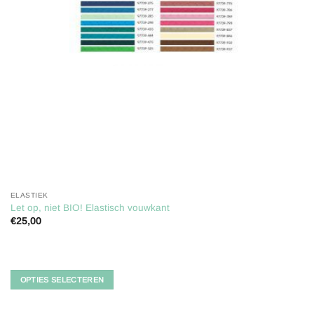
ELASTIEK
Let op, niet BIO! Elastisch vouwkant
€
25,00
Dit
product
heeft
meerdere
OPTIES SELECTEREN
variaties.
Deze