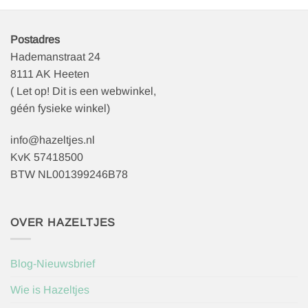
optie
kan
gekozen
Postadres
worden
Hademanstraat 24
op
8111 AK Heeten
de
( Let op! Dit is een webwinkel,
productpagina
géén fysieke winkel)
info@hazeltjes.nl
KvK 57418500
BTW NL001399246B78
OVER HAZELTJES
Blog-Nieuwsbrief
Wie is Hazeltjes