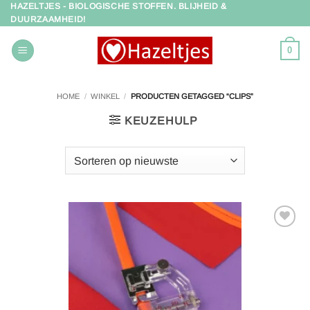
HAZELTJES - BIOLOGISCHE STOFFEN. BLIJHEID &
Ga
DUURZAAMHEID!
naar
inhoud
0
HOME
/
WINKEL
/
PRODUCTEN GETAGGED “CLIPS”
KEUZEHULP
Toevoegen
aan
verlanglijst