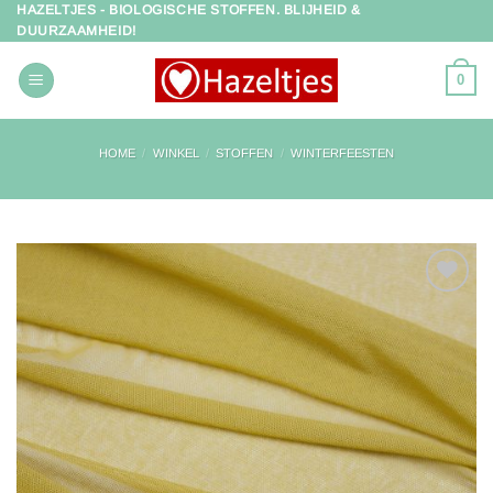
HAZELTJES - BIOLOGISCHE STOFFEN. BLIJHEID &
Ga
DUURZAAMHEID!
naar
inhoud
0
HOME
/
WINKEL
/
STOFFEN
/
WINTERFEESTEN
Toevoegen
aan
verlanglijst