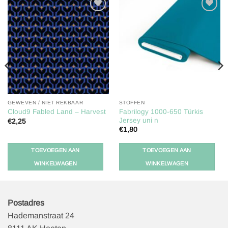
Toevoegen
Toevoegen
aan
aan
verlanglijst
verlanglijst
GEWEVEN / NIET REKBAAR
STOFFEN
Fabrilogy 1000-650 Türkis
Cloud9 Fabled Land – Harvest
Jersey uni n
€
2,25
€
1,80
TOEVOEGEN AAN
TOEVOEGEN AAN
WINKELWAGEN
WINKELWAGEN
Postadres
Hademanstraat 24