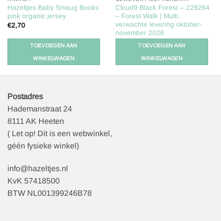
Hazeltjes Baby Smaug Books
Cloud9 Black Forest – 229264
pink organic jersey
– Forest Walk | Multi,
verwachte levering oktober-
€
2,70
november 2026
€
2,25
TOEVOEGEN AAN
TOEVOEGEN AAN
WINKELWAGEN
WINKELWAGEN
Postadres
Hademanstraat 24
8111 AK Heeten
( Let op! Dit is een webwinkel,
géén fysieke winkel)
info@hazeltjes.nl
KvK 57418500
BTW NL001399246B78