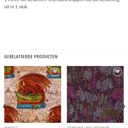
uit in 1 stuk.
GERELATEERDE PRODUCTEN
Toevoegen
Toevoegen
aan
aan
verlanglijst
verlanglijst
FANTASY
GEWEVEN / NIET REKBAAR