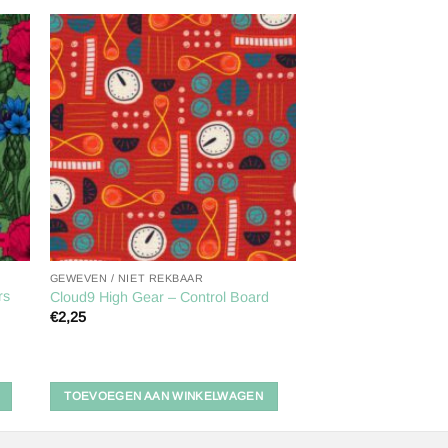
gen
Toevoegen
aan
ijst
verlanglijst
GEWEVEN / NIET REKBAAR
rs
Cloud9 High Gear – Control Board
€
2,25
TOEVOEGEN AAN WINKELWAGEN