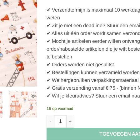
✔ Verzendtermijn is maximaal 10 werkdagen
weten
✔ Zit je met een deadline? Stuur een emai
✔ Alles uit één order wordt samen verzon
✔ Mocht je artikelen eerder willen ontvan
order/nabestelde artikelen die je wilt best
te bestellen
✔ Orders worden niet gesplitst
✔ Bestellingen kunnen verzameld worden 
✔ We hergebruiken verpakkingsmateriaal
✔ Gratis verzending vanaf € 75,- (binnen 
✔ Wil je kleuradvies? Stuur een email naa
15 op voorraad
Stoffonkel Biojersey Feuerwehr (GOTS) aantal
TOEVOEGEN AA