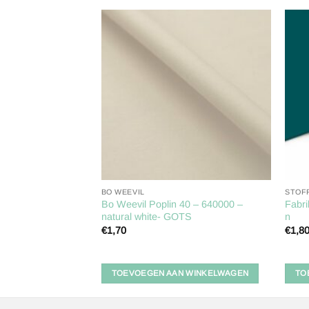
Toevoegen
Toevoegen
aan
aan
verlanglijst
verlanglijst
BO WEEVIL
STOF
rsey uni Fabrilogy
Bo Weevil Poplin 40 – 640000 –
Fabri
natural white- GOTS
n
€
1,70
€
1,8
 WINKELWAGEN
TOEVOEGEN AAN WINKELWAGEN
TO