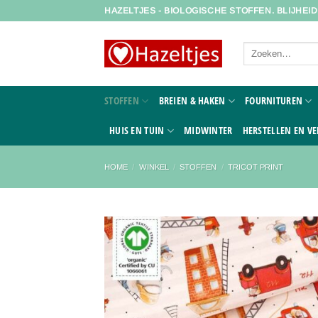
Ga
HAZELTJES - BIOLOGISCHE STOFFEN. BLIJHEI
naar
inhoud
Zoeken
naar:
STOFFEN
BREIEN & HAKEN
FOURNITUREN
HUIS EN TUIN
MIDWINTER
HERSTELLEN EN VE
HOME
/
WINKEL
/
STOFFEN
/
TRICOT PRINT