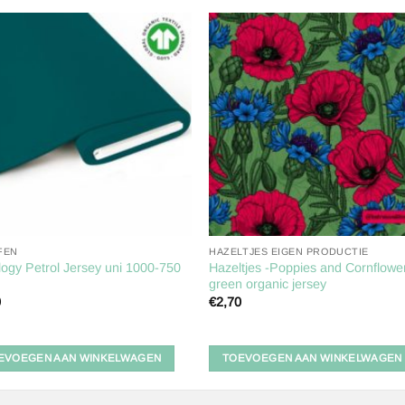
Toevoegen
Toevoe
aan
aan
verlanglijst
verlangl
FEN
HAZELTJES EIGEN PRODUCTIE
logy Petrol Jersey uni 1000-750
Hazeltjes -Poppies and Cornflowe
green organic jersey
0
€
2,70
EVOEGEN AAN WINKELWAGEN
TOEVOEGEN AAN WINKELWAGEN