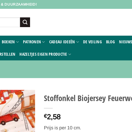
D & DUURZAAMHEID!
BOEKEN
PATRONEN
CADEAU IDEEËN
DE VEILING
BLOG
NIEUWS
RSTELLEN
HAZELTJES EIGEN PRODUCTIE
Stoffonkel Biojersey Feuerw
Toevoegen
2,58
aan
€
verlanglijst
Prijs is per 10 cm.