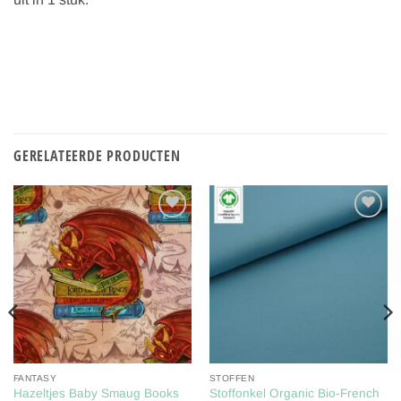
GERELATEERDE PRODUCTEN
Toevoegen
Toevoegen
aan
aan
verlanglijst
verlanglijst
FANTASY
STOFFEN
Hazeltjes Baby Smaug Books
Stoffonkel Organic Bio-French