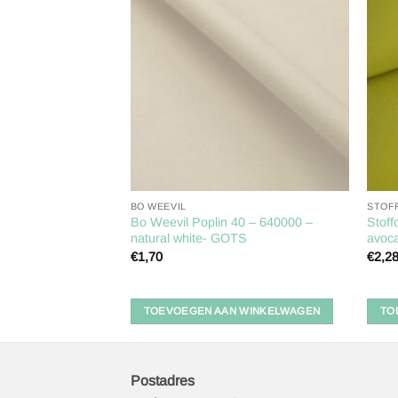
Toevoegen
Toevoegen
aan
aan
verlanglijst
verlanglijst
BO WEEVIL
STOF
knits / Havu organic
Bo Weevil Poplin 40 – 640000 –
Stoff
nferious
natural white- GOTS
avoc
€
1,70
€
2,2
 WINKELWAGEN
TOEVOEGEN AAN WINKELWAGEN
TO
Postadres