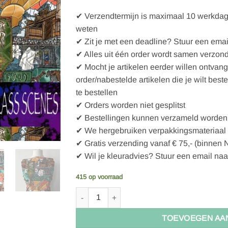
✔ Verzendtermijn is maximaal 10 werkdagen
weten
✔ Zit je met een deadline? Stuur een emai
✔ Alles uit één order wordt samen verzon
✔ Mocht je artikelen eerder willen ontvan
order/nabestelde artikelen die je wilt best
te bestellen
✔ Orders worden niet gesplitst
✔ Bestellingen kunnen verzameld worden 
✔ We hergebruiken verpakkingsmateriaal
✔ Gratis verzending vanaf € 75,- (binnen 
✔ Wil je kleuradvies? Stuur een email naa
415 op voorraad
Hazeltjes LOTR Rohan Jersey aantal
TOEVOEGEN AA