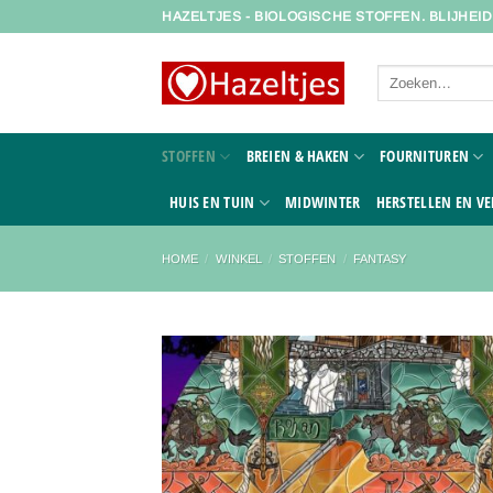
Ga
HAZELTJES - BIOLOGISCHE STOFFEN. BLIJHEI
naar
inhoud
Zoeken
naar:
STOFFEN
BREIEN & HAKEN
FOURNITUREN
HUIS EN TUIN
MIDWINTER
HERSTELLEN EN VE
HOME
/
WINKEL
/
STOFFEN
/
FANTASY