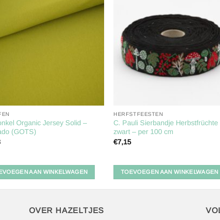
Toevoegen
Toevoe
aan
aan
verlanglijst
verlangl
FEN
HERFSTFEESTEN
onkel Organic Jersey Solid –
C. Pauli Sierbandje Herbstfrüchte
ado (GOTS)
zwart – per 100 cm
8
€
7,15
EVOEGEN AAN WINKELWAGEN
TOEVOEGEN AAN WINKELWAGEN
OVER HAZELTJES
VO