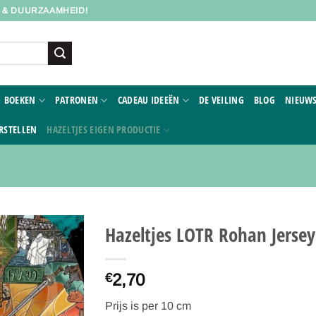
D & DUURZAAMHEID!
BOEKEN
PATRONEN
CADEAU IDEEËN
DE VEILING
BLOG
NIEUWS
RSTELLEN
HAZELTJES EIGEN PRODUCTIE
Hazeltjes LOTR Rohan Jersey
Toevoegen
2,70
aan
€
verlanglijst
Prijs is per 10 cm