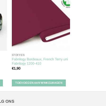
gen
Toevoegen
aan
ijst
verlanglijst
STOFFEN
Fabrilogy Bordeaux, French Terry uni
Fabrilogy 1200-410
€
1,90
TOEVOEGEN AAN WINKELWAGEN
LG ONS