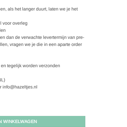
, als het langer duurt, laten we je het
l voor overleg
den
gen dan de verwachte levertermijn van pre-
ellen, vragen we je die in een aparte order
en tegelijk worden verzonden
NL)
r info@hazeltjes.nl
N WINKELWAGEN